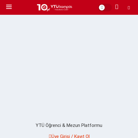
YTÜ Öğrenci & Mezun Platformu
Üye Girişi / Kayıt Ol