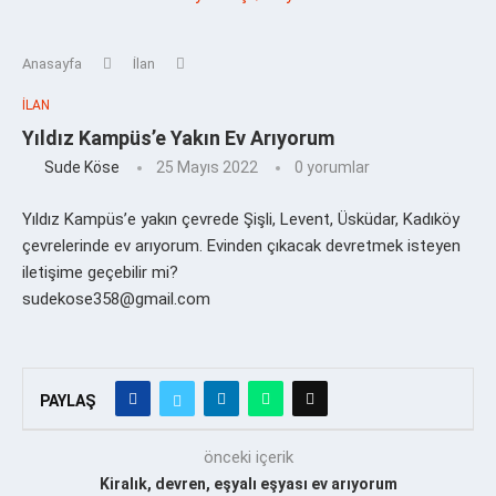
Anasayfa
İlan
İLAN
Yıldız Kampüs’e Yakın Ev Arıyorum
Sude Köse
25 Mayıs 2022
0 yorumlar
Yıldız Kampüs’e yakın çevrede Şişli, Levent, Üsküdar, Kadıköy
çevrelerinde ev arıyorum. Evinden çıkacak devretmek isteyen
iletişime geçebilir mi?
sudekose358@gmail.com
PAYLAŞ
önceki içerik
Kiralık, devren, eşyalı eşyası ev arıyorum