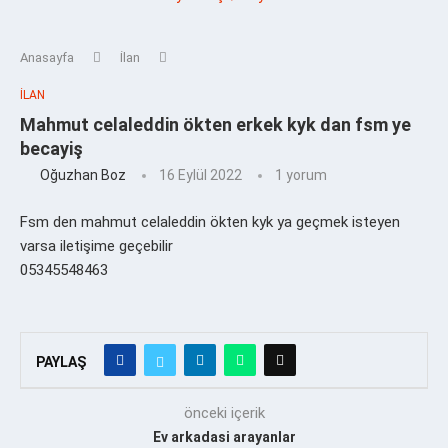
Anasayfa
İlan
İLAN
Mahmut celaleddin ökten erkek kyk dan fsm ye
becayiş
Oğuzhan Boz
16 Eylül 2022
1 yorum
Fsm den mahmut celaleddin ökten kyk ya geçmek isteyen
varsa iletişime geçebilir
05345548463
PAYLAŞ
önceki içerik
Ev arkadasi arayanlar