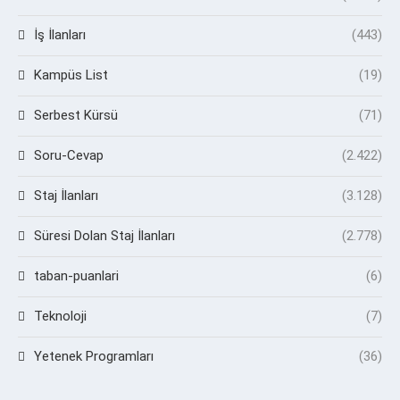
İş İlanları
(443)
Kampüs List
(19)
Serbest Kürsü
(71)
Soru-Cevap
(2.422)
Staj İlanları
(3.128)
Süresi Dolan Staj İlanları
(2.778)
taban-puanlari
(6)
Teknoloji
(7)
Yetenek Programları
(36)