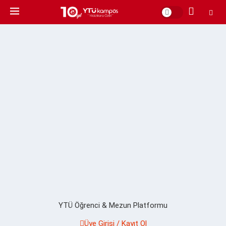
YTÜ Öğrenci & Mezun Platformu
Üye Girişi / Kayıt Ol