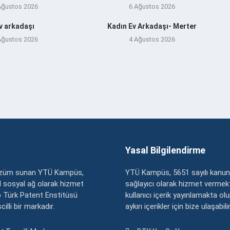
Ağustos 2026
6 Ağustos 2026
v arkadaşı
Kadın Ev Arkadaşı- Merter
Ağustos 2026
4 Ağustos 2026
Yasal Bilgilendirme
çözüm sunan YTÜ Kampüs,
YTÜ Kampüs, 5651 sayılı kanun
zel sosyal ağ olarak hizmet
sağlayıcı olarak hizmet vermekt
 Türk Patent Enstitüsü
kullanıcı içerik yayınlamakta ol
illi bir markadır.
aykırı içerikler için bize ulaşabili