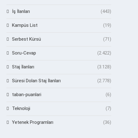
İş İlanları
(443)
Kampüs List
(19)
Serbest Kürsü
(71)
Soru-Cevap
(2.422)
Staj İlanları
(3.128)
Süresi Dolan Staj İlanları
(2.778)
taban-puanlari
(6)
Teknoloji
(7)
Yetenek Programları
(36)