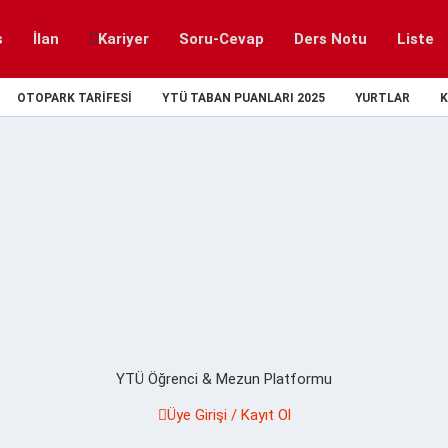
s
İlan
Kariyer
Soru-Cevap
Ders Notu
Liste
OTOPARK TARIFESI
YTÜ TABAN PUANLARI 2025
YURTLAR
K
YTÜ Öğrenci & Mezun Platformu
Üye Girişi / Kayıt Ol