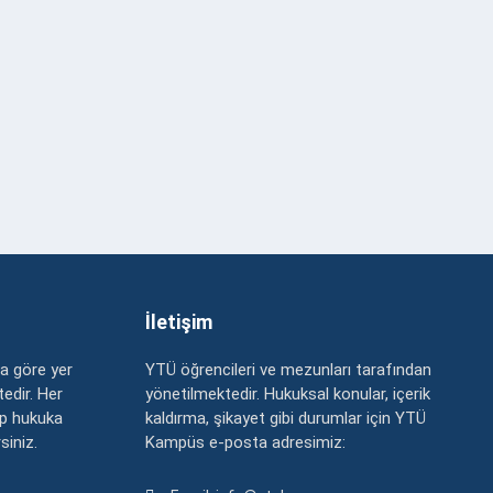
İletişim
a göre yer
YTÜ öğrencileri ve mezunları tarafından
edir. Her
yönetilmektedir. Hukuksal konular, içerik
up hukuka
kaldırma, şikayet gibi durumlar için YTÜ
rsiniz.
Kampüs e-posta adresimiz: