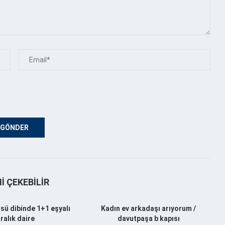
NI ÇEKEBILIR
sü dibinde 1+1 eşyalı
Kadın ev arkadaşı arıyorum /
iralık daire
davutpaşa b kapısı