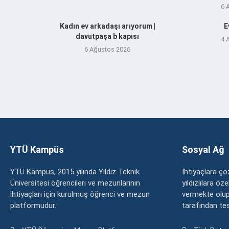
6 
Kadın ev arkadaşı arıyorum |
E
davutpaşa b kapısı
4 
6 Ağustos 2026
YTÜ Kampüs
Sosyal Ağ
YTÜ Kampüs, 2015 yılında Yıldız Teknik
İhtiyaçlara 
Üniversitesi öğrencileri ve mezunlarının
yıldızlılara ö
ihtiyaçları için kurulmuş öğrenci ve mezun
vermekte olup
platformudur.
tarafından tesc