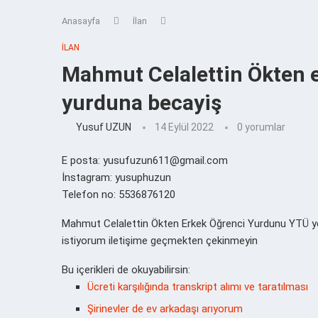
Anasayfa
İlan
İLAN
Mahmut Celalettin Ökten 
yurduna becayiş
Yusuf UZUN
14 Eylül 2022
0 yorumlar
E posta: yusufuzun611@gmail.com
İnstagram: yusuphuzun
Telefon no: 5536876120
Mahmut Celalettin Ökten Erkek Öğrenci Yurdunu YTÜ ye
istiyorum iletişime geçmekten çekinmeyin
Bu içerikleri de okuyabilirsin:
Ücreti karşılığında transkript alımı ve taratılması
Şirinevler de ev arkadaşı arıyorum