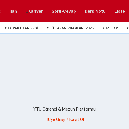
s
İlan
Kariyer
Soru-Cevap
Ders Notu
Liste
OTOPARK TARIFESI
YTÜ TABAN PUANLARI 2025
YURTLAR
K
YTÜ Öğrenci & Mezun Platformu
Üye Girişi / Kayıt Ol