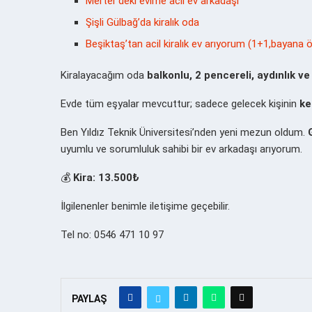
Merter’deki evime acil ev arkadaşı
Şişli Gülbağ’da kiralık oda
Beşiktaş’tan acil kiralık ev arıyorum (1+1,bayana ö
Kiralayacağım oda
balkonlu, 2 pencereli, aydınlık ve
Evde tüm eşyalar mevcuttur; sadece gelecek kişinin
ke
Ben Yıldız Teknik Üniversitesi’nden yeni mezun oldum.
uyumlu ve sorumluluk sahibi bir ev arkadaşı arıyorum.
💰
Kira: 13.500₺
İlgilenenler benimle iletişime geçebilir.
Tel no: 0546 471 10 97
PAYLAŞ