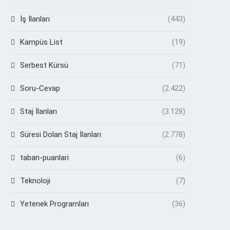
İş İlanları
(443)
Kampüs List
(19)
Serbest Kürsü
(71)
Soru-Cevap
(2.422)
Staj İlanları
(3.128)
Süresi Dolan Staj İlanları
(2.778)
taban-puanlari
(6)
Teknoloji
(7)
Yetenek Programları
(36)