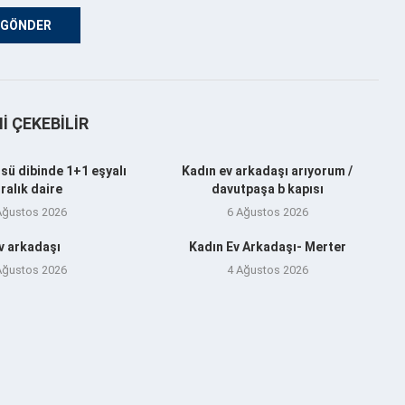
NI ÇEKEBILIR
sü dibinde 1+1 eşyalı
Kadın ev arkadaşı arıyorum /
iralık daire
davutpaşa b kapısı
Ağustos 2026
6 Ağustos 2026
v arkadaşı
Kadın Ev Arkadaşı- Merter
Ağustos 2026
4 Ağustos 2026