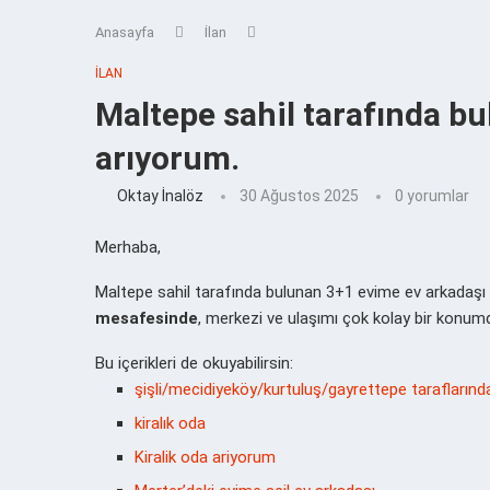
Anasayfa
İlan
İLAN
Maltepe sahil tarafında b
arıyorum.
Oktay İnalöz
30 Ağustos 2025
0 yorumlar
Merhaba,
Maltepe sahil tarafında bulunan 3+1 evime ev arkadaşı 
mesafesinde
, merkezi ve ulaşımı çok kolay bir konum
Bu içerikleri de okuyabilirsin:
şişli/mecidiyeköy/kurtuluş/gayrettepe taraflarınd
kiralık oda
Kiralik oda ariyorum