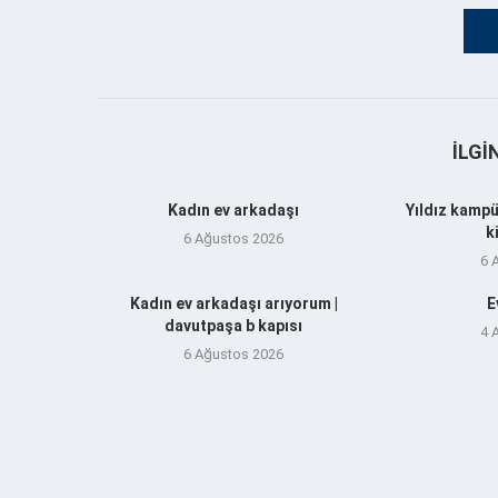
İLGI
Kadın ev arkadaşı
Yıldız kampü
k
6 Ağustos 2026
6 
Kadın ev arkadaşı arıyorum |
E
davutpaşa b kapısı
4 
6 Ağustos 2026