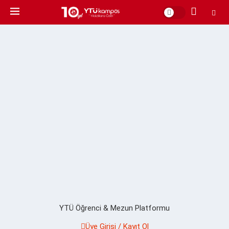
YTÜ Öğrenci & Mezun Platformu
Üye Girişi / Kayıt Ol