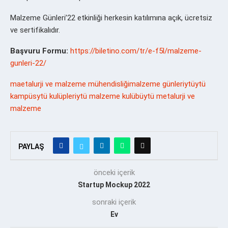
Malzeme Günleri’22 etkinliği herkesin katılımına açık, ücretsiz
ve sertifikalıdır.
Başvuru Formu:
https://biletino.com/tr/e-f5l/malzeme-
gunleri-22/
maetalurji ve malzeme mühendisliği
malzeme günleri
ytü
ytü
kampüs
ytü kulüpleri
ytü malzeme kulübü
ytü metalurji ve
malzeme
PAYLAŞ
önceki içerik
Startup Mockup 2022
sonraki içerik
Ev