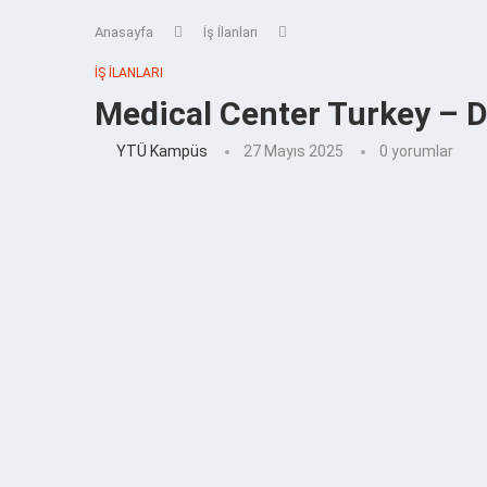
Anasayfa
İş İlanları
İŞ İLANLARI
Medical Center Turkey – Di
YTÜ Kampüs
27 Mayıs 2025
0 yorumlar