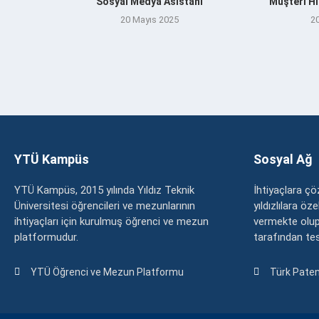
Sosyal Medya Asistanı
Müşteri Hi
20 Mayıs 2025
2
YTÜ Kampüs
Sosyal Ağ
YTÜ Kampüs, 2015 yılında Yıldız Teknik
İhtiyaçlara 
Üniversitesi öğrencileri ve mezunlarının
yıldızlılara ö
ihtiyaçları için kurulmuş öğrenci ve mezun
vermekte olup
platformudur.
tarafından tesc
YTÜ Öğrenci ve Mezun Platformu
Türk Paten