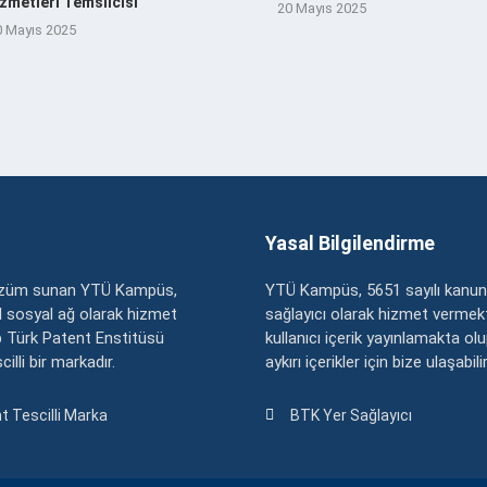
zmetleri Temsilcisi
20 Mayıs 2025
0 Mayıs 2025
Yasal Bilgilendirme
çözüm sunan YTÜ Kampüs,
YTÜ Kampüs, 5651 sayılı kanun
zel sosyal ağ olarak hizmet
sağlayıcı olarak hizmet vermekt
 Türk Patent Enstitüsü
kullanıcı içerik yayınlamakta ol
illi bir markadır.
aykırı içerikler için bize ulaşabili
t Tescilli Marka
BTK Yer Sağlayıcı