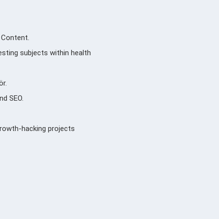
y Content.
sting subjects within health
ör.
and SEO.
 growth-hacking projects