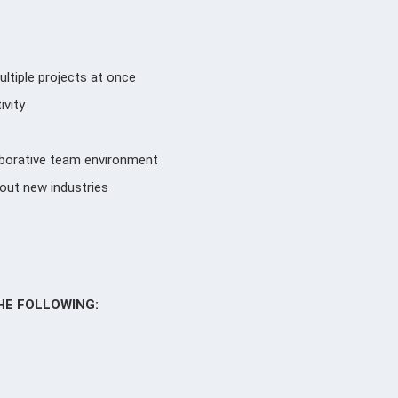
ultiple projects at once
ivity
llaborative team environment
about new industries
THE FOLLOWING: