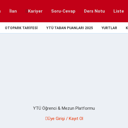
s
İlan
Kariyer
Soru-Cevap
Ders Notu
Liste
OTOPARK TARIFESI
YTÜ TABAN PUANLARI 2025
YURTLAR
K
YTÜ Öğrenci & Mezun Platformu
Üye Girişi / Kayıt Ol