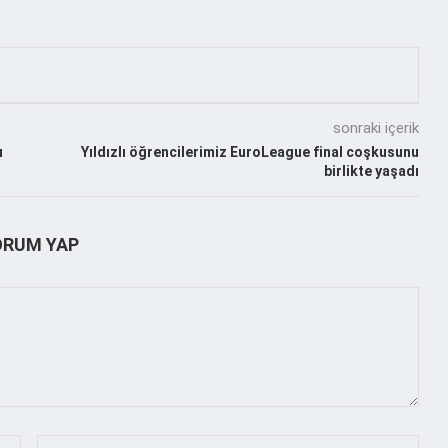
sonraki içerik
ı
Yıldızlı öğrencilerimiz EuroLeague final coşkusunu
birlikte yaşadı
ORUM YAP