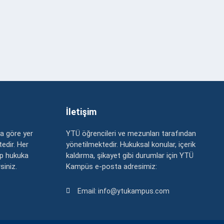
İletişim
a göre yer
YTÜ öğrencileri ve mezunları tarafından
edir. Her
yönetilmektedir. Hukuksal konular, içerik
up hukuka
kaldırma, şikayet gibi durumlar için YTÜ
rsiniz.
Kampüs e-posta adresimiz:
Email: info@ytukampus.com