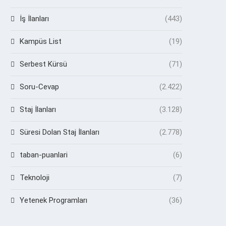
İş İlanları
(443)
Kampüs List
(19)
Serbest Kürsü
(71)
Soru-Cevap
(2.422)
Staj İlanları
(3.128)
Süresi Dolan Staj İlanları
(2.778)
taban-puanlari
(6)
Teknoloji
(7)
Yetenek Programları
(36)