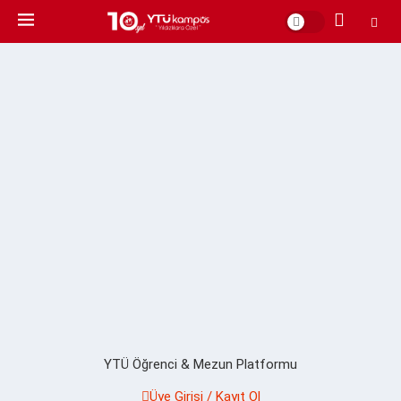
YTÜ Öğrenci & Mezun Platformu
Üye Girişi / Kayıt Ol