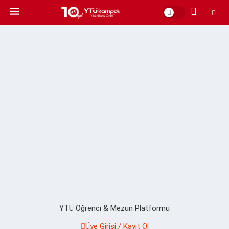
YTÜ Öğrenci & Mezun Platformu
Üye Girişi / Kayıt Ol