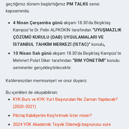
geçtiğimiz dönem başlattığımız
PM TALKS
serisi
kapsamında;
4 Nisan Çarşamba günü
akşam 18.30’da Beşiktaş
Kampüs’te Dr. Pelin ALPKÖKİN tarafından
“UYUŞMAZLIK
ÇÖZÜMÜ KURULU (DAB) UYGULAMALARI VE
İSTANBUL TAHKİM MERKEZİ (İSTAC)”
konulu
,
10 Nisan Salı günü
akşam 18.30’da Beşiktaş Kampüs’te
Mehmet Polat Diker tarafından
“BIM YÖNETİMİ”
konulu
seminerler gerçekleştirilecektir.
Katılımınızdan memnuniyet ve onur duyarız.
Bu içerikleri de okuyabilirsin:
KYK Burs ve KYK Yurt Başvuruları Ne Zaman Yapılacak?
(2020-2021)
Pilotaj Kabiliyetini Keşfetmek İster misin?
2024 YÖK Akademik Teşvik Ödeneği başvurusu süre