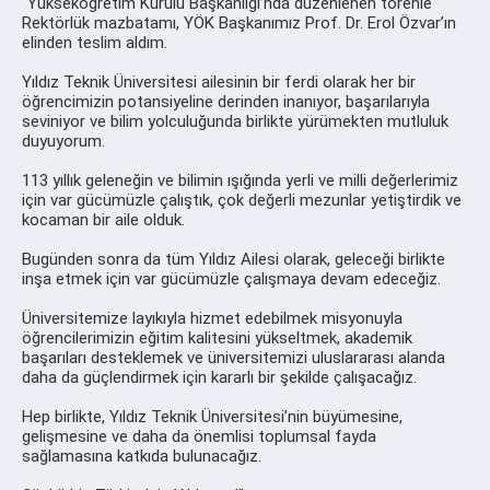
“Yükseköğretim Kurulu Başkanlığı’nda düzenlenen törenle
Rektörlük mazbatamı, YÖK Başkanımız Prof. Dr. Erol Özvar’ın
elinden teslim aldım.
Yıldız Teknik Üniversitesi ailesinin bir ferdi olarak her bir
öğrencimizin potansiyeline derinden inanıyor, başarılarıyla
seviniyor ve bilim yolculuğunda birlikte yürümekten mutluluk
duyuyorum.
113 yıllık geleneğin ve bilimin ışığında yerli ve milli değerlerimiz
için var gücümüzle çalıştık, çok değerli mezunlar yetiştirdik ve
kocaman bir aile olduk.
Bugünden sonra da tüm Yıldız Ailesi olarak, geleceği birlikte
inşa etmek için var gücümüzle çalışmaya devam edeceğiz.
Üniversitemize layıkıyla hizmet edebilmek misyonuyla
öğrencilerimizin eğitim kalitesini yükseltmek, akademik
başarıları desteklemek ve üniversitemizi uluslararası alanda
daha da güçlendirmek için kararlı bir şekilde çalışacağız.
Hep birlikte, Yıldız Teknik Üniversitesi’nin büyümesine,
gelişmesine ve daha da önemlisi toplumsal fayda
sağlamasına katkıda bulunacağız.