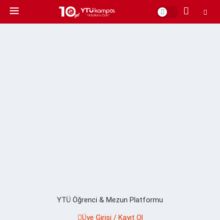
YTÜ Öğrenci & Mezun Platformu
Üye Girişi / Kayıt Ol