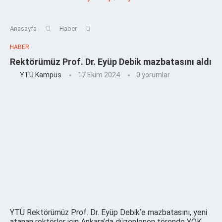
Anasayfa
Haber
HABER
Rektörümüz Prof. Dr. Eyüp Debik mazbatasını aldı
YTÜ Kampüs
17 Ekim 2024
0 yorumlar
YTÜ Rektörümüz Prof. Dr. Eyüp Debik’e mazbatasını, yeni
atanan rektörler için Ankara’da düzenlenen törende YÖK