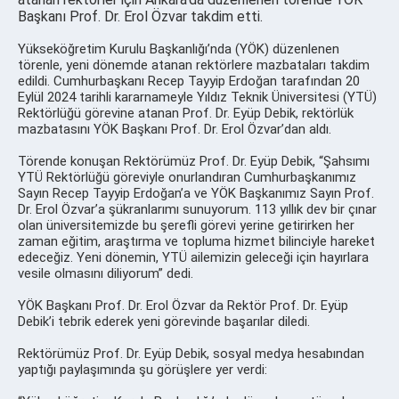
Başkanı Prof. Dr. Erol Özvar takdim etti.
Yükseköğretim Kurulu Başkanlığı’nda (YÖK) düzenlenen
törenle, yeni dönemde atanan rektörlere mazbataları takdim
edildi. Cumhurbaşkanı Recep Tayyip Erdoğan tarafından 20
Eylül 2024 tarihli kararnameyle Yıldız Teknik Üniversitesi (YTÜ)
Rektörlüğü görevine atanan Prof. Dr. Eyüp Debik, rektörlük
mazbatasını YÖK Başkanı Prof. Dr. Erol Özvar’dan aldı.
Törende konuşan Rektörümüz Prof. Dr. Eyüp Debik, “Şahsımı
YTÜ Rektörlüğü göreviyle onurlandıran Cumhurbaşkanımız
Sayın Recep Tayyip Erdoğan’a ve YÖK Başkanımız Sayın Prof.
Dr. Erol Özvar’a şükranlarımı sunuyorum. 113 yıllık dev bir çınar
olan üniversitemizde bu şerefli görevi yerine getirirken her
zaman eğitim, araştırma ve topluma hizmet bilinciyle hareket
edeceğiz. Yeni dönemin, YTÜ ailemizin geleceği için hayırlara
vesile olmasını diliyorum” dedi.
YÖK Başkanı Prof. Dr. Erol Özvar da Rektör Prof. Dr. Eyüp
Debik’i tebrik ederek yeni görevinde başarılar diledi.
Rektörümüz Prof. Dr. Eyüp Debik, sosyal medya hesabından
yaptığı paylaşımında şu görüşlere yer verdi: