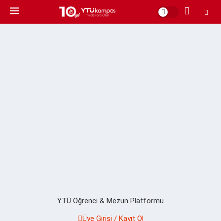
YTÜ Öğrenci & Mezun Platformu
Üye Girişi / Kayıt Ol