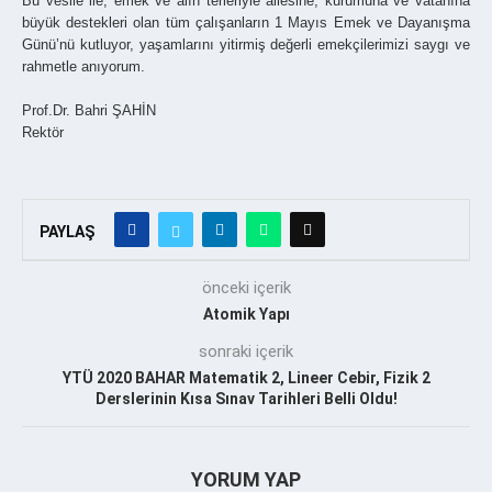
Bu vesile ile, emek ve alın terleriyle ailesine, kurumuna ve vatanına
büyük destekleri olan tüm çalışanların 1 Mayıs Emek ve Dayanışma
Günü’nü kutluyor, yaşamlarını yitirmiş değerli emekçilerimizi saygı ve
rahmetle anıyorum.
Prof.Dr. Bahri ŞAHİN
Rektör
PAYLAŞ
önceki içerik
Atomik Yapı
sonraki içerik
YTÜ 2020 BAHAR Matematik 2, Lineer Cebir, Fizik 2
Derslerinin Kısa Sınav Tarihleri Belli Oldu!
YORUM YAP