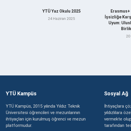
YTÜ Yaz Okulu 2025
Erasmus+ 
İşsizliğe Kar
24 Haziran 2025
Uyum: Ulusl
Birl
20
YTÜ Kampüs
Sosyal Ağ
YTÜ Kampüs, 2015 yılında Yıldız Teknik
İhtiyaçlara 
Üniversitesi öğrencileri ve mezunlarının
yıldızlılara ö
ihtiyaçları için kurulmuş öğrenci ve mezun
vermekte olup
platformudur.
tarafından tesc