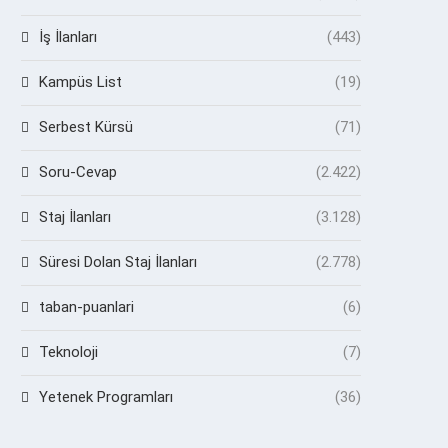
İş İlanları
(443)
Kampüs List
(19)
Serbest Kürsü
(71)
Soru-Cevap
(2.422)
Staj İlanları
(3.128)
Süresi Dolan Staj İlanları
(2.778)
taban-puanlari
(6)
Teknoloji
(7)
Yetenek Programları
(36)