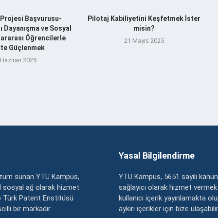
Projesi Başvurusu-
Pilotaj Kabiliyetini Keşfetmek İster
şı Dayanışma ve Sosyal
misin?
ararası Öğrencilerle
21 Mayıs 2025
ikte Güçlenmek
 Haziran 2025
Yasal Bilgilendirme
çözüm sunan YTÜ Kampüs,
YTÜ Kampüs, 5651 sayılı kanun
zel sosyal ağ olarak hizmet
sağlayıcı olarak hizmet vermekt
 Türk Patent Enstitüsü
kullanıcı içerik yayınlamakta ol
illi bir markadır.
aykırı içerikler için bize ulaşabili