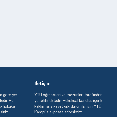
İletişim
a göre yer
YTÜ öğrencileri ve mezunları tarafından
edir. Her
yönetilmektedir. Hukuksal konular, içerik
up hukuka
kaldırma, şikayet gibi durumlar için YTÜ
rsiniz.
Kampüs e-posta adresimiz: