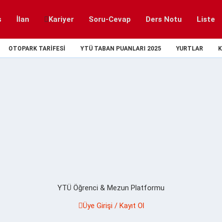
s
İlan
Kariyer
Soru-Cevap
Ders Notu
Liste
OTOPARK TARIFESI
YTÜ TABAN PUANLARI 2025
YURTLAR
K
YTÜ Öğrenci & Mezun Platformu
Üye Girişi / Kayıt Ol