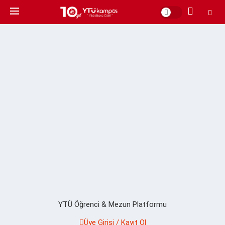
YTÜ Öğrenci & Mezun Platformu
Üye Girişi / Kayıt Ol