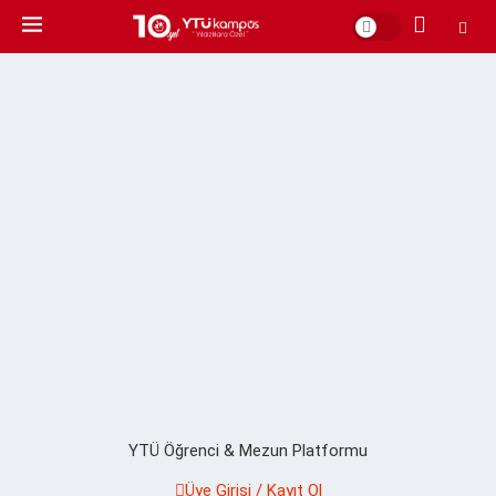
YTÜ Öğrenci & Mezun Platformu
Üye Girişi / Kayıt Ol