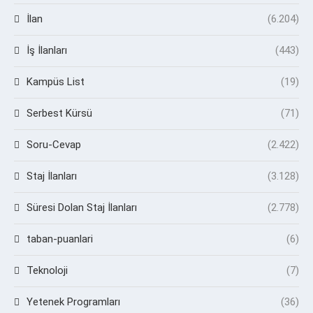
İlan
(6.204)
İş İlanları
(443)
Kampüs List
(19)
Serbest Kürsü
(71)
Soru-Cevap
(2.422)
Staj İlanları
(3.128)
Süresi Dolan Staj İlanları
(2.778)
taban-puanlari
(6)
Teknoloji
(7)
Yetenek Programları
(36)