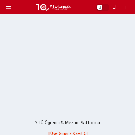
YTÜ Öğrenci & Mezun Platformu
Üye Girişi / Kayıt Ol