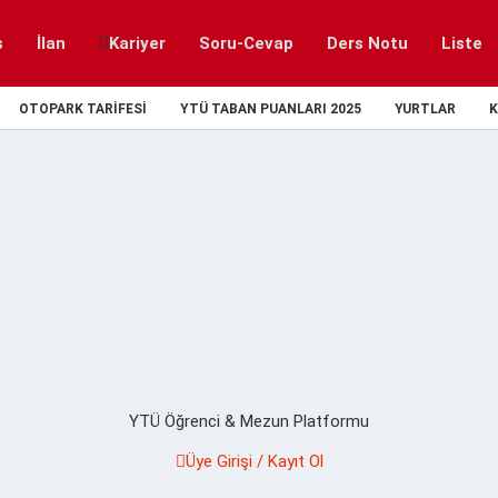
s
İlan
Kariyer
Soru-Cevap
Ders Notu
Liste
OTOPARK TARIFESI
YTÜ TABAN PUANLARI 2025
YURTLAR
K
YTÜ Öğrenci & Mezun Platformu
Üye Girişi / Kayıt Ol