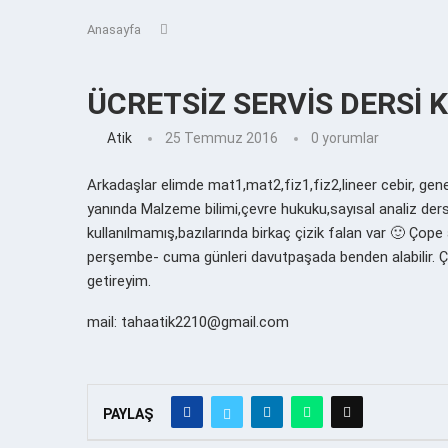
Anasayfa
ÜCRETSİZ SERVİS DERSİ 
Atik
25 Temmuz 2016
0 yorumlar
Arkadaşlar elimde mat1,mat2,fiz1,fiz2,lineer cebir, gene
yanında Malzeme bilimi,çevre hukuku,sayısal analiz dersl
kullanılmamış,bazılarında birkaç çizik falan var 🙂 
perşembe- cuma günleri davutpaşada benden alabilir. 
getireyim.
mail: tahaatik2210@gmail.com
PAYLAŞ