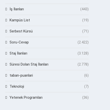
İş İlanları
(443)
Kampüs List
(19)
Serbest Kürsü
(71)
Soru-Cevap
(2.422)
Staj İlanları
(3.128)
Süresi Dolan Staj İlanları
(2.778)
taban-puanlari
(6)
Teknoloji
(7)
Yetenek Programları
(36)