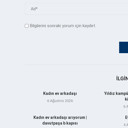
Bilgilerini sonraki yorum için kaydet.
İLGI
Kadın ev arkadaşı
Yıldız kampü
k
6 Ağustos 2026
6 
Kadın ev arkadaşı arıyorum |
E
davutpaşa b kapısı
4 