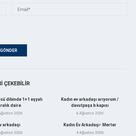
NI ÇEKEBILIR
sü dibinde 1+1 eşyalı
Kadın ev arkadaşı arıyorum /
iralık daire
davutpaşa b kapısı
Ağustos 2026
6 Ağustos 2026
v arkadaşı
Kadın Ev Arkadaşı- Merter
Ağustos 2026
4 Ağustos 2026