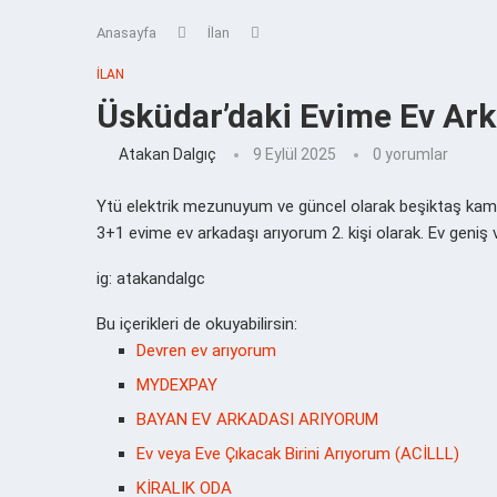
Anasayfa
İlan
İLAN
Üsküdar’daki Evime Ev Ar
Atakan Dalgıç
9 Eylül 2025
0 yorumlar
Ytü elektrik mezunuyum ve güncel olarak beşiktaş ka
3+1 evime ev arkadaşı arıyorum 2. kişi olarak. Ev geniş v
ig: atakandalgc
Bu içerikleri de okuyabilirsin:
Devren ev arıyorum
MYDEXPAY
BAYAN EV ARKADASI ARIYORUM
Ev veya Eve Çıkacak Birini Arıyorum (ACİLLL)
KİRALIK ODA