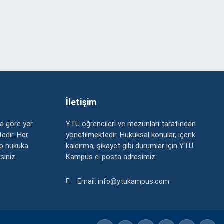
İletişim
a göre yer
YTÜ öğrencileri ve mezunları tarafından
edir. Her
yönetilmektedir. Hukuksal konular, içerik
up hukuka
kaldırma, şikayet gibi durumlar için YTÜ
rsiniz.
Kampüs e-posta adresimiz:
Email: info@ytukampus.com