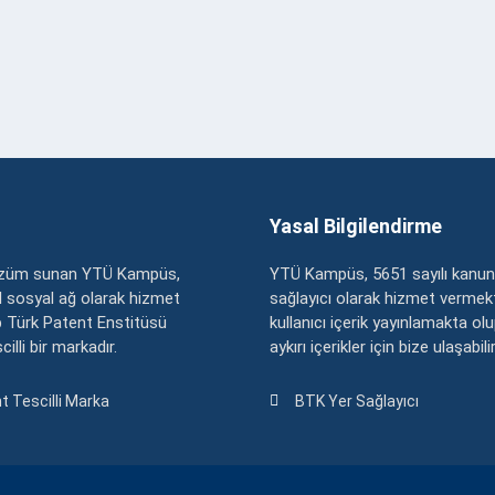
Yasal Bilgilendirme
çözüm sunan YTÜ Kampüs,
YTÜ Kampüs, 5651 sayılı kanun
zel sosyal ağ olarak hizmet
sağlayıcı olarak hizmet vermekt
 Türk Patent Enstitüsü
kullanıcı içerik yayınlamakta ol
illi bir markadır.
aykırı içerikler için bize ulaşabili
t Tescilli Marka
BTK Yer Sağlayıcı