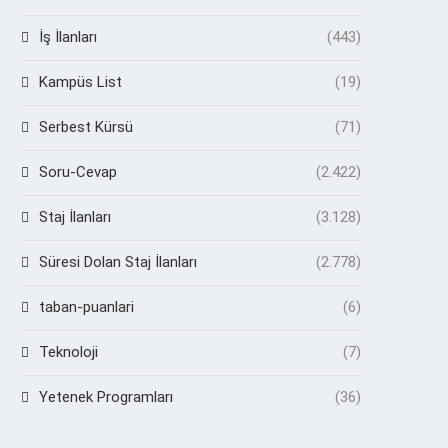
İş İlanları
(443)
Kampüs List
(19)
Serbest Kürsü
(71)
Soru-Cevap
(2.422)
Staj İlanları
(3.128)
Süresi Dolan Staj İlanları
(2.778)
taban-puanlari
(6)
Teknoloji
(7)
Yetenek Programları
(36)