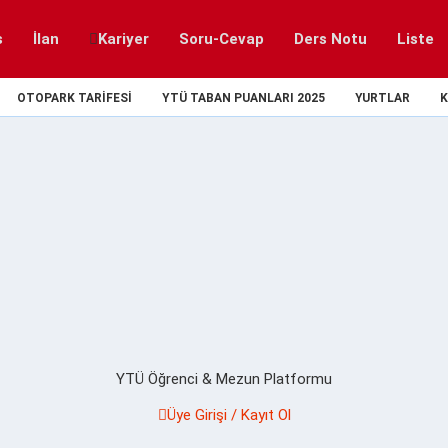
s
İlan
Kariyer
Soru-Cevap
Ders Notu
Liste
OTOPARK TARIFESI
YTÜ TABAN PUANLARI 2025
YURTLAR
K
YTÜ Öğrenci & Mezun Platformu
Üye Girişi / Kayıt Ol