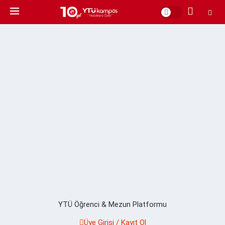
YTÜ Öğrenci & Mezun Platformu
Üye Girişi / Kayıt Ol