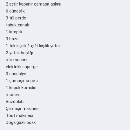
2 açılır kapanır çamaşır askısı
6 güneşlik
3 tül perde
tabak çanak
1 kitaplık
3 baza
1 tek kişilik 1 çift kişilik yatak
2 yatak başlığı
ütü masası
elektrikli süpürge
3 sandalye
1 çamaşır sepeti
1 küçük komidin
modem
Buzdolabı
Çamaşır makinesi
Tost makinesi
Doğalgazlı ocak