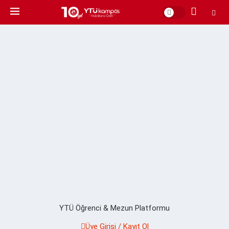
YTÜ Öğrenci & Mezun Platformu
Üye Girişi / Kayıt Ol