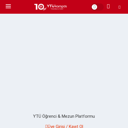
YTÜ Öğrenci & Mezun Platformu
Üye Girişi / Kayıt Ol