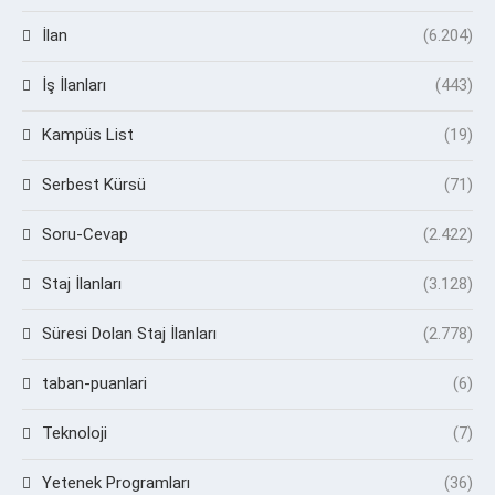
İlan
(6.204)
İş İlanları
(443)
Kampüs List
(19)
Serbest Kürsü
(71)
Soru-Cevap
(2.422)
Staj İlanları
(3.128)
Süresi Dolan Staj İlanları
(2.778)
taban-puanlari
(6)
Teknoloji
(7)
Yetenek Programları
(36)