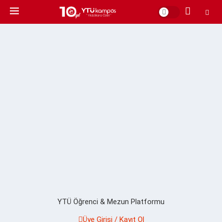
YTÜ Öğrenci & Mezun Platformu
Üye Girişi / Kayıt Ol