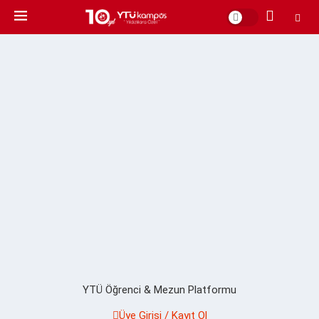
YTÜ Öğrenci & Mezun Platformu
Üye Girişi / Kayıt Ol