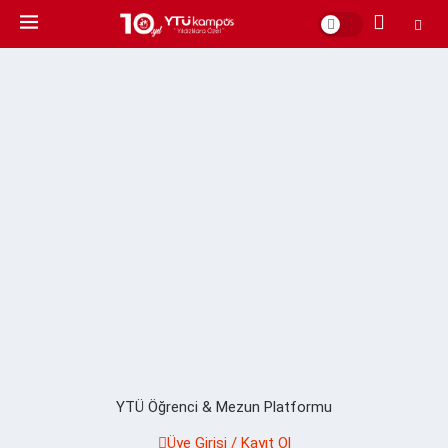
YTÜ Öğrenci & Mezun Platformu
Üye Girişi / Kayıt Ol