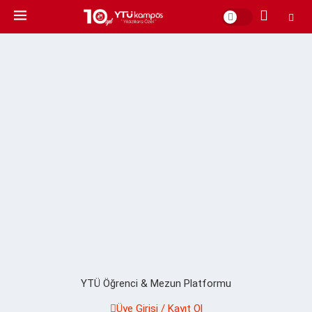
YTÜ Öğrenci & Mezun Platformu
Üye Girişi / Kayıt Ol