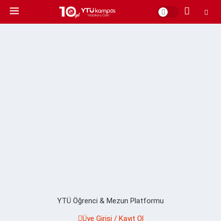
YTÜ Öğrenci & Mezun Platformu
Üye Girişi / Kayıt Ol