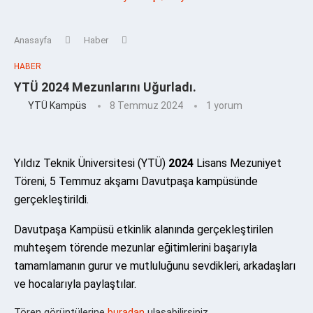
Anasayfa
Haber
HABER
YTÜ 2024 Mezunlarını Uğurladı.
YTÜ Kampüs
8 Temmuz 2024
1 yorum
Yıldız Teknik Üniversitesi (YTÜ)
2024
Lisans Mezuniyet
Töreni, 5 Temmuz akşamı Davutpaşa kampüsünde
gerçekleştirildi.
Davutpaşa Kampüsü etkinlik alanında gerçekleştirilen
muhteşem törende mezunlar eğitimlerini başarıyla
tamamlamanın gurur ve mutluluğunu sevdikleri, arkadaşları
ve hocalarıyla paylaştılar.
Tören görüntülerine
buradan
ulaşabilirsiniz.