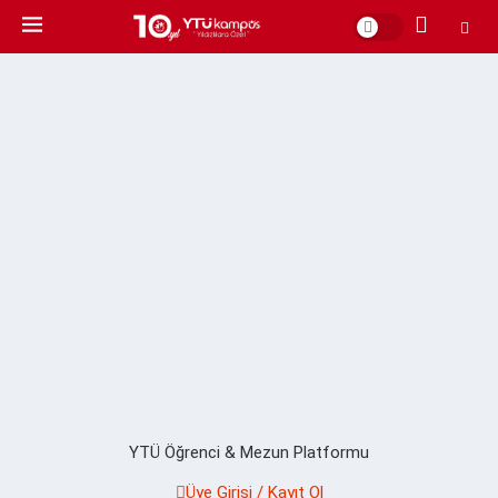
YTÜ Öğrenci & Mezun Platformu
Üye Girişi / Kayıt Ol