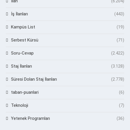
İlan
(6.204)
İş İlanları
(443)
Kampüs List
(19)
Serbest Kürsü
(71)
Soru-Cevap
(2.422)
Staj İlanları
(3.128)
Süresi Dolan Staj İlanları
(2.778)
taban-puanlari
(6)
Teknoloji
(7)
Yetenek Programları
(36)