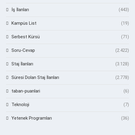
İş İlanları
(443)
Kampüs List
(19)
Serbest Kürsü
(71)
Soru-Cevap
(2.422)
Staj İlanları
(3.128)
Süresi Dolan Staj İlanları
(2.778)
taban-puanlari
(6)
Teknoloji
(7)
Yetenek Programları
(36)