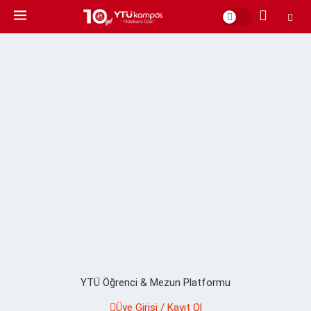
YTÜ Öğrenci & Mezun Platformu
Üye Girişi / Kayıt Ol