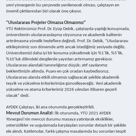
yeni yönergenin bu çerçevede yenilenecek olması, çalıştayın en
önemli çıktılarından biri olarak öne çıkıyor.
“Uluslararası Projeler Olmazsa Olmazımız”
YTÜ Rektörümüz Prof. Dr. Eyüp Debik, çalıştayda yaptığı konuşmada,
üniversitenin uluslararasılaşma vizyonuna ve akademik kalitenin
artırılmasına yönelik hedeflere değindi. Prof. Dr. Debik, “Uluslararası
etkileşimimiz son dönemde arttı ancak istediğimiz seviyede değiliz.
Üniversitemizi daha iyi bir konuma yükseltmek için %1’lik, %5’lik,
%10’luk dilimdeki dergilerde yayınları artırmamız gerekiyor.
Uluslararası alandaki tanınırlığımız düşük; atıf sayılarımız
beklentimizin altında. Puanı en çok oradan kaybediyoruz.
Uluslararası alanda etkili olmamızı sağlayacak şekilde akademik
teşvik ve yükselme kriterlerimize güncelleyeceğiz. Yeni akademik
yükselme ve atama kriterlerimiz 2026 yılından itibaren geçerli
olacak” dedi.
AYDEK Çalıştayı, iki ana oturumda gerçekleştirildi.
Mevcut Durumun Analizi:
İlk oturumda, YTÜ 2021 AYDEK
Yönergesi’nin mevcut durumu masaya yatırılarak eksiklikler,
yetersizlikler ve uygulamada karşılaşılan sorunlar detaylı bir şekilde
ele alındı. Katılımcılar, farklı çalışma masalarında bu sorunları tespit