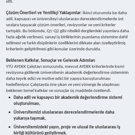
etti.
Çözüm Önerileri ve Yenilikçi Yaklaşımlar:
İkinci oturumda ise daha
adil, kapsayıcı ve üniversiteyi uluslararası derecelendirmelerde üst
sıralara taşıyacak çözüm önerileri, revizyonlar ve yeni kriterler
tartışıldı. Bu bölümde, Q1-Q2 gibi nitelikli dergilerdeki yayınlara daha
fazla ağırlık verilmesi, sanayi iş birliklerinin puanlama sistemine dahil
edilmesi ve farklı disiplinlerin özelliklerini dikkate alan özelleştirilmiş
kriterlerin geliştirilmesi gibi konular üzerinde duruldu.
Beklenen Katkılar, Sonuçlar ve Gelecek Adımları
YTÜ AYDEK Çalıştayı sonucunda, mevcut AYDEK kriterlerinde kısmi
revizyona gidilerek üniversitenin akademik değerlendirme sisteminin
daha teşvik edici ve motive edici bir yapıya kavuşturulması
hedefleniyor. Çalıştayda öne çıkan ve yeni yönerge ile ulaşılması
beklenen temel katkılar ve sonuçlar üç maddede özetlendi.
Daha adil ve kapsayıcı bir akademik değerlendirme sistemi
oluşturulması,
Üniversitemizi uluslararası derecelendirmelerde daha
yukarıya taşımak,
Üniversitemizdeki yayın, proje ve ulusal ile uluslararası iş
birliği kültürünü geliştirmek.