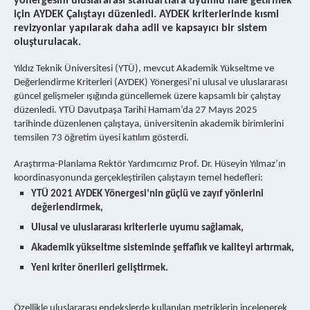
yönergesini uluslararası standartlara uyumlu hale getirmek
için AYDEK Çalıştayı düzenledi. AYDEK kriterlerinde kısmi
revizyonlar yapılarak daha adil ve kapsayıcı bir sistem
oluşturulacak.
Yıldız Teknik Üniversitesi (YTÜ), mevcut Akademik Yükseltme ve
Değerlendirme Kriterleri (AYDEK) Yönergesi’ni ulusal ve uluslararası
güncel gelişmeler ışığında güncellemek üzere kapsamlı bir çalıştay
düzenledi. YTÜ Davutpaşa Tarihi Hamam’da 27 Mayıs 2025
tarihinde düzenlenen çalıştaya, üniversitenin akademik birimlerini
temsilen 73 öğretim üyesi katılım gösterdi.
Araştırma-Planlama Rektör Yardımcımız Prof. Dr. Hüseyin Yılmaz’ın
koordinasyonunda gerçekleştirilen çalıştayın temel hedefleri:
YTÜ 2021 AYDEK Yönergesi’nin güçlü ve zayıf yönlerini
değerlendirmek,
Ulusal ve uluslararası kriterlerle uyumu sağlamak,
Akademik yükseltme sisteminde şeffaflık ve kaliteyi artırmak,
Yeni kriter önerileri geliştirmek.
Özellikle uluslararası endekslerde kullanılan metriklerin incelenerek