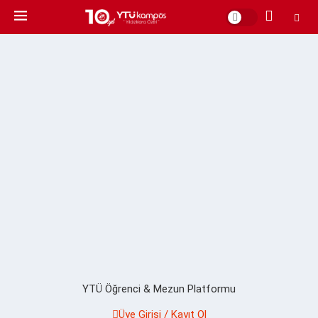
YTÜ Öğrenci & Mezun Platformu
Üye Girişi / Kayıt Ol