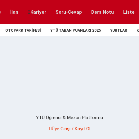
s
İlan
Kariyer
Soru-Cevap
Ders Notu
Liste
OTOPARK TARIFESI
YTÜ TABAN PUANLARI 2025
YURTLAR
K
YTÜ Öğrenci & Mezun Platformu
Üye Girişi / Kayıt Ol