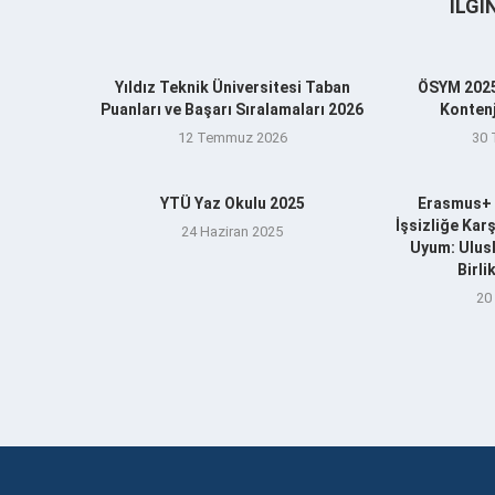
İLGI
Yıldız Teknik Üniversitesi Taban
ÖSYM 2025
Puanları ve Başarı Sıralamaları 2026
Kontenj
12 Temmuz 2026
30
YTÜ Yaz Okulu 2025
Erasmus+ 
İşsizliğe Kar
24 Haziran 2025
Uyum: Ulusl
Birl
20