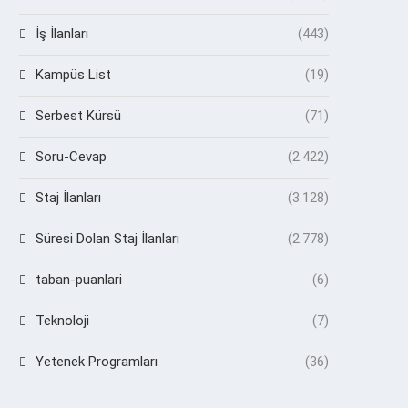
İş İlanları
(443)
Kampüs List
(19)
Serbest Kürsü
(71)
Soru-Cevap
(2.422)
Staj İlanları
(3.128)
Süresi Dolan Staj İlanları
(2.778)
taban-puanlari
(6)
Teknoloji
(7)
Yetenek Programları
(36)