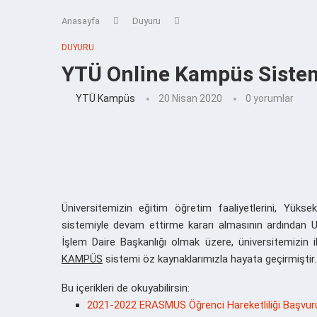
Anasayfa
Duyuru
DUYURU
YTÜ Online Kampüs Sistem
YTÜ Kampüs
20 Nisan 2020
0 yorumlar
Üniversitemizin eğitim öğretim faaliyetlerini, Yüks
sistemiyle devam ettirme kararı almasının ardından 
İşlem Daire Başkanlığı olmak üzere, üniversitemizin il
KAMPÜS
sistemi öz kaynaklarımızla hayata geçirmiştir.
Bu içerikleri de okuyabilirsin:
2021-2022 ERASMUS Öğrenci Hareketliliği Başvuru