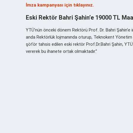
İmza kampanyası için tıklayınız.
Eski Rektör Bahri Şahin’e 19000 TL M
YTÜ’nün önceki dönem Rektörü Prof. Dr. Bahri Şahin’e inan
anda Rektörlük lojmanında oturup, Teknokent Yönetim 
şöför tahsis edilen eski rektör Prof.Dr.Bahri Şahin, YT
vererek bu ihanete ortak olmaktadır.”