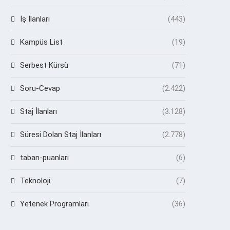
İş İlanları
(443)
Kampüs List
(19)
Serbest Kürsü
(71)
Soru-Cevap
(2.422)
Staj İlanları
(3.128)
Süresi Dolan Staj İlanları
(2.778)
taban-puanlari
(6)
Teknoloji
(7)
Yetenek Programları
(36)