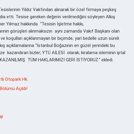
esislerinin Yıldız Vakfından alınarak bir özel firmaya peşkeş
 iddia etti. Tesise gereken değerin verilmediğini söyleyen Alkış
amer Yılmaz hakkında “Tesisin İşletme hakkı,
larının görüşleri alınmaksızın aynı zamanda Vakıf Başkanı olan
e koşulları açıklanmayan bir biçimde, yari bedelle uzun süreli
Alkış açıklamalarına “Istanbul Boğazınin en güzel yerindeki bu
mize kazandıran bizler; YTÜ AİLESİ olarak; kiralama isleminin iptal
 KAZANILMIŞ TÜM HAKLARIMIZI GERİ İSTİYORUZ.” ekledi.
li Otopark Hk.
 Bölümü Açıldı!
jı