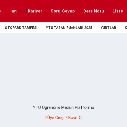
s
İlan
Kariyer
Soru-Cevap
Ders Notu
Liste
OTOPARK TARIFESI
YTÜ TABAN PUANLARI 2025
YURTLAR
K
YTÜ Öğrenci & Mezun Platformu
Üye Girişi / Kayıt Ol