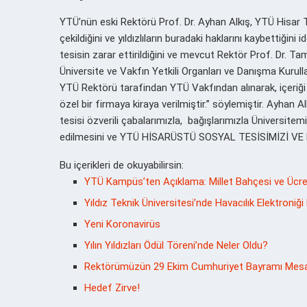
YTÜ’nün eski Rektörü Prof. Dr. Ayhan Alkış, YTÜ Hisar T
çekildiğini ve yıldızlıların buradaki haklarını kaybettiğini
tesisin zarar ettirildiğini ve mevcut Rektör Prof. Dr. T
Üniversite ve Vakfın Yetkili Organları ve Danışma Kurul
YTÜ Rektörü tarafindan YTÜ Vakfından alınarak, içeriği v
özel bir firmaya kiraya verilmiştir.” söylemiştir. Ayhan 
tesisi özverili çabalarımızla, bağışlarımızla Üniversite
edilmesini ve YTÜ HİSARÜSTÜ SOSYAL TESİSİMİZİ VE
Bu içerikleri de okuyabilirsin:
YTÜ Kampüs’ten Açıklama: Millet Bahçesi ve Ücret
Yıldız Teknik Üniversitesi’nde Havacılık Elektroniği
Yeni Koronavirüs
Yılın Yıldızları Ödül Töreni’nde Neler Oldu?
Rektörümüzün 29 Ekim Cumhuriyet Bayramı Mesa
Hedef Zirve!