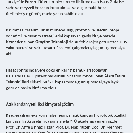
Türkiye’de
Freeze Dried
ürünler üreten ilk firma olan
Haus Gıda
ise
sade ve meyveli bozanın kurutulması ve atıştırmalık boza
üretimleriyle gümüş madalyanın sahibi oldu.
Kavramsal tasarım, ürün mühendisliği, prototip ve üretim, proje
yönetimi ve tasarım stratejilerini kapsayan geniş bir yelpazede
hizmetler sunan
Oraytbe Teknoloji
de sülfohidrojen gazı üreten HHS
yakıt hücresi ve yakıt tasarruf sistemi çalışmalarıyla gümüş madalya
aldı.
Hasat sonrasında yere dökülen kalıntı pamukları toplayan
uluslararası PCT patent başvurulu bir tarım robotu olan
Afara Tarım
Teknolojileri
şirketi ISIF’24 kapsamında gümüş madalyaya layık
görülen başka bir firma oldu.
Atık kandan yenilikçi kimyasal çözüm
Kireç esaslı enjeksiyon malzemesi için atık kandan hidrofobik özellikli
kimyasal katkı üretimi çalışmalarıyla YTÜ akademisyenlerimizden
Prof. Dr. Afife Binnaz Hazar, Prof. Dr. Nabi Yüzer, Doç. Dr. Mehmet