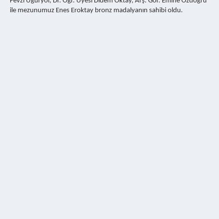
Fevzi Uğuryol, Dr. Öğr. Üyesi Didem Oktay, Arş. Gör. Emine Özdoğru
ile mezunumuz Enes Eroktay bronz madalyanın sahibi oldu.