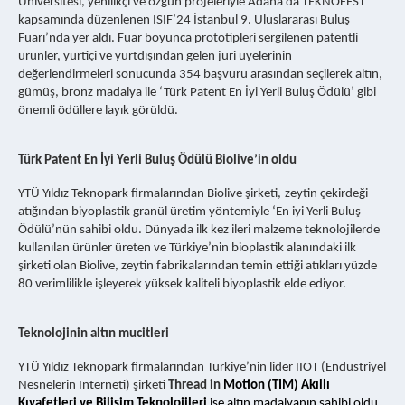
Üniversitesi, yenilikçi ve özgün projeleriyle Adana’da TEKNOFEST
kapsamında düzenlenen ISIF’24 İstanbul 9. Uluslararası Buluş
Fuarı’nda yer aldı. Fuar boyunca prototipleri sergilenen patentli
ürünler, yurtiçi ve yurtdışından gelen jüri üyelerinin
değerlendirmeleri sonucunda 354 başvuru arasından seçilerek altın,
gümüş, bronz madalya ile ‘Türk Patent En İyi Yerli Buluş Ödülü’ gibi
önemli ödüllere layık görüldü.
Türk Patent En İyi Yerli Buluş Ödülü Biolive’in oldu
YTÜ Yıldız Teknopark firmalarından Biolive şirketi,
zeytin çekirdeği
atığından biyoplastik granül üretim yöntemiyle ‘En iyi Yerli Buluş
Ödülü’nün sahibi oldu. Dünyada ilk kez ileri malzeme teknolojilerde
kullanılan ürünler üreten ve Türkiye’nin bioplastik alanındaki ilk
şirketi olan Biolive, zeytin fabrikalarından temin ettiği atıkları yüzde
80 verimlilikle işleyerek yüksek kaliteli biyoplastik elde ediyor.
Teknolojinin altın mucitleri
YTÜ Yıldız Teknopark firmalarından Türkiye’nin lider IIOT (Endüstriyel
Nesnelerin Interneti) şirketi
Thread in
Motion (TIM) Akıllı
Kıyafetleri ve Bilişim Teknolojileri
ise altın madalyanın sahibi oldu.