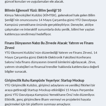
güncel konuları ve uygulamaları ele alacak.
Bilimin Eğlenceli Yüzü: Bilim Şenliği’10
Kimya Teknolojileri Kulübü (KİMTEK), geleneksel hale gelen Bilim
Şenliği’nin onuncusunu 14 Mayıs Çarşamba günü YTÜ Davutpaşa
Kampüsü yemekhane önünde gerçekleştiriyor. Deneyler, atölye
çalışmaları ve interaktif sunumlarla dolu şenlik, bilimi her yaştan
katılımcıya sevdirmeyi hedefliyor.
Finans Dünyasının Nabzı Bu Zirvede Atacak: Yatırım ve Finans
Zirvesi
YTÜ Ekonomi Kulübü’nün düzenlediği Yatırım ve Finans Zirvesi, 14
Mayıs Çarşamba günü Elektrik-Elektronik Fakültesi Konferans
Salonu’nda finans dünyasının önemli isimlerini ağırlayacak. Zirve,
yatırım stratejileri ve finansal trendler hakkında katılımcılara değerli
bilgiler sunacak.
Girişimcilik Ruhu Kampüste Yeşeriyor: Startup Mockup
YTÜ Girişimcilik Kulübü, girişimci adaylarını ve yenilikçi fikirleri bir
araya getireceği Startup Mockup etkinliğini 15 Mayıs Perşembe
günü YTÜ Davutpaşa Kampüsü Yemekhane Önü’nde düzenliyor.
Etkinlik, genç girişimcilere ilham vermeyi ve projelerini hayata
geçirmeleri için bir platform sunmayı amaçlıyor.