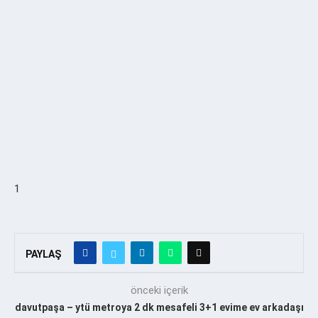
1
PAYLAŞ
önceki içerik
davutpaşa – ytü metroya 2 dk mesafeli 3+1 evime ev arkadaşı