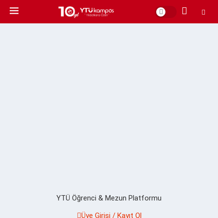
YTÜ Öğrenci & Mezun Platformu
Üye Girişi / Kayıt Ol