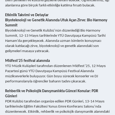
bilim şenlikleri ve kültürel gezilerle devam edecek. Öğrencilerimiz, ilgi
alanlarına göre birçok farklı etkinliğe katılma fırsatı bulacak.
Etkinlik Takvimi ve Detaylar
Biyoteknoloji ve Genetik Alanında Ufuk Açan Zirve: Bio Harmony
Summit
Biyoteknoloji ve Genetik Kulübü’nün düzenlediği Bio Harmony
Summit, 12-13 Mayıs tarihlerinde YTÜ Davutpaşa Kampüsü Tarihi
Hamam’da gerçekleşecek. Alanında uzman isimlerin konuşmacı
olarak katılacağı zirve, biyoteknoloji ve genetik alanındaki son
gelişmeleri masaya yatıracak.
Midfest’25 festival alanında
YTÜ Müzik Kulüpleri tarafından düzenlenen Midfest’25, 12 Mayıs
Pazartesi günü YTÜ Davutpaşa Kampüsü Festival Alanında
müzikseverlerle buluşuyor. Gün boyu sürecek konserler ve DJ
performanslarıyla öğrenciler baharın tadını çıkaracak.
Rehberlik ve Psikolojik Danışmanlıkta Güncel Konular: PDR
Günleri
PDR Kulübü tarafından organize edilen PDR Günleri, 13-14 Mayıs
tarihlerinde Eğitim Fakültesi Yunus Emre Konferans Salonu’nda
düzenlenecek. Etkinlik, rehberlik ve psikolojik danışmanlık alanındaki