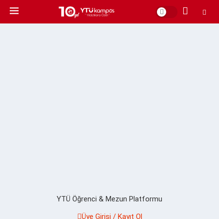
YTÜ Öğrenci & Mezun Platformu
Üye Girişi / Kayıt Ol