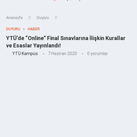
Anasayfa
Duyuru
DUYURU
HABER
YTÜ’de “Online” Final Sınavlarına İlişkin Kurallar
ve Esaslar Yayınlandı!
YTÜ Kampüs
7 Haziran 2020
0 yorumlar