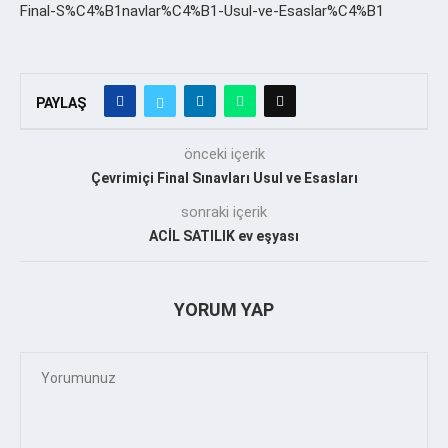
Final-S%C4%B1navlar%C4%B1-Usul-ve-Esaslar%C4%B1
PAYLAŞ
önceki içerik
Çevrimiçi Final Sınavları Usul ve Esasları
sonraki içerik
ACİL SATILIK ev eşyası
YORUM YAP