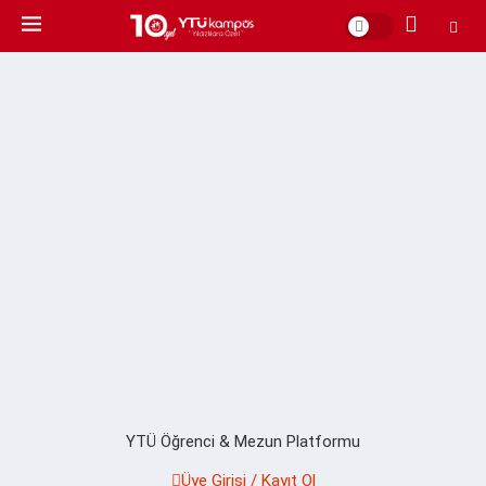
YTÜ Öğrenci & Mezun Platformu
Üye Girişi / Kayıt Ol