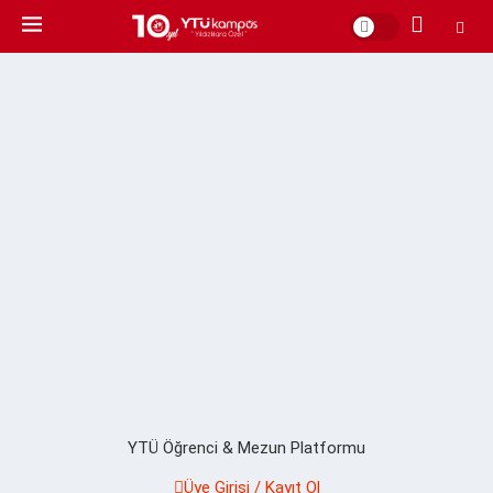
YTÜ Öğrenci & Mezun Platformu
Üye Girişi / Kayıt Ol