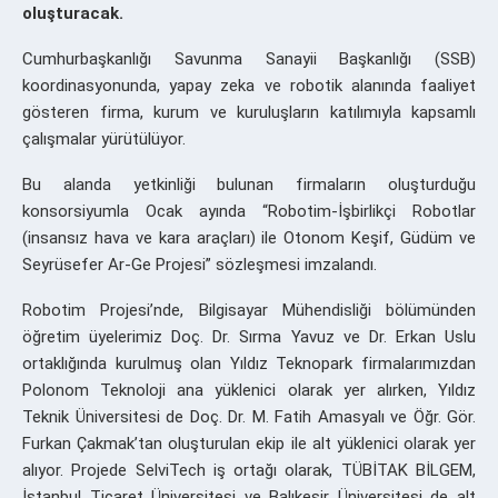
oluşturacak.
Cumhurbaşkanlığı Savunma Sanayii Başkanlığı (SSB)
koordinasyonunda, yapay zeka ve robotik alanında faaliyet
gösteren firma, kurum ve kuruluşların katılımıyla kapsamlı
çalışmalar yürütülüyor.
Bu alanda yetkinliği bulunan firmaların oluşturduğu
konsorsiyumla Ocak ayında “Robotim-İşbirlikçi Robotlar
(insansız hava ve kara araçları) ile Otonom Keşif, Güdüm ve
Seyrüsefer Ar-Ge Projesi” sözleşmesi imzalandı.
Robotim Projesi’nde, Bilgisayar Mühendisliği bölümünden
öğretim üyelerimiz Doç. Dr. Sırma Yavuz ve Dr. Erkan Uslu
ortaklığında kurulmuş olan Yıldız Teknopark firmalarımızdan
Polonom Teknoloji ana yüklenici olarak yer alırken, Yıldız
Teknik Üniversitesi de Doç. Dr. M. Fatih Amasyalı ve Öğr. Gör.
Furkan Çakmak’tan oluşturulan ekip ile alt yüklenici olarak yer
alıyor. Projede SelviTech iş ortağı olarak, TÜBİTAK BİLGEM,
İstanbul Ticaret Üniversitesi ve Balıkesir Üniversitesi de alt