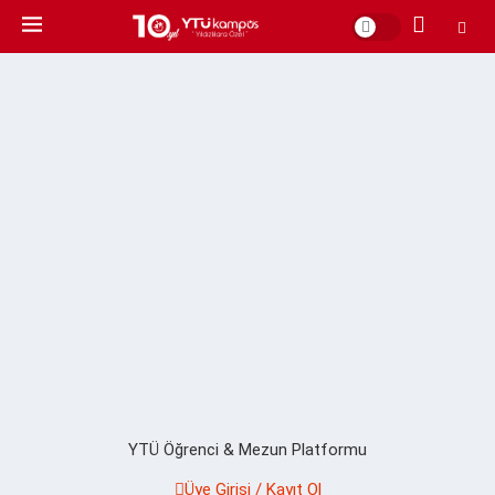
YTÜ Öğrenci & Mezun Platformu
Üye Girişi / Kayıt Ol