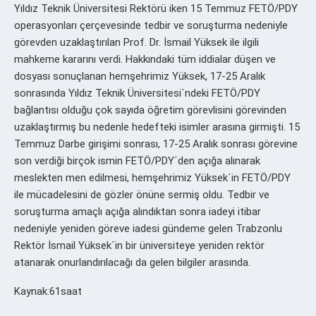
Yıldız Teknik Üniversitesi Rektörü iken 15 Temmuz FETÖ/PDY
operasyonları çerçevesinde tedbir ve soruşturma nedeniyle
görevden uzaklaştırılan Prof. Dr. İsmail Yüksek ile ilgili
mahkeme kararını verdi. Hakkındaki tüm iddialar düşen ve
dosyası sonuçlanan hemşehrimiz Yüksek, 17-25 Aralık
sonrasında Yıldız Teknik Üniversitesi´ndeki FETÖ/PDY
bağlantısı olduğu çok sayıda öğretim görevlisini görevinden
uzaklaştırmış bu nedenle hedefteki isimler arasına girmişti. 15
Temmuz Darbe girişimi sonrası, 17-25 Aralık sonrası görevine
son verdiği birçok ismin FETÖ/PDY´den açığa alınarak
meslekten men edilmesi, hemşehrimiz Yüksek´in FETÖ/PDY
ile mücadelesini de gözler önüne sermiş oldu. Tedbir ve
soruşturma amaçlı açığa alındıktan sonra iadeyi itibar
nedeniyle yeniden göreve iadesi gündeme gelen Trabzonlu
Rektör İsmail Yüksek´in bir üniversiteye yeniden rektör
atanarak onurlandırılacağı da gelen bilgiler arasında.
Kaynak:61saat