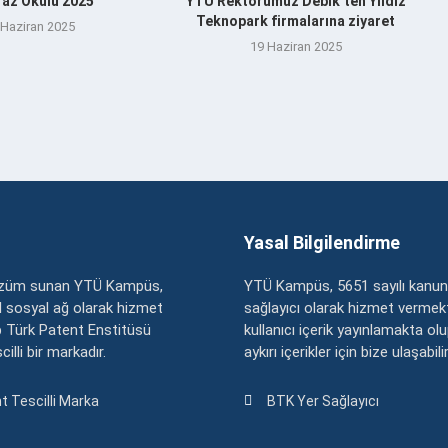
az Okulu 2025
YTÜ Rektörümüz Debik’ten Yıldız
Teknopark firmalarına ziyaret
 Haziran 2025
19 Haziran 2025
Yasal Bilgilendirme
çözüm sunan YTÜ Kampüs,
YTÜ Kampüs, 5651 sayılı kanun
zel sosyal ağ olarak hizmet
sağlayıcı olarak hizmet vermekt
 Türk Patent Enstitüsü
kullanıcı içerik yayınlamakta ol
illi bir markadır.
aykırı içerikler için bize ulaşabili
t Tescilli Marka
BTK Yer Sağlayıcı