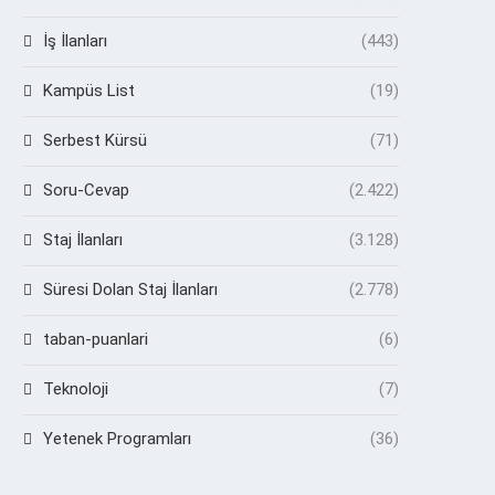
İş İlanları
(443)
Kampüs List
(19)
Serbest Kürsü
(71)
Soru-Cevap
(2.422)
Staj İlanları
(3.128)
Süresi Dolan Staj İlanları
(2.778)
taban-puanlari
(6)
Teknoloji
(7)
Yetenek Programları
(36)