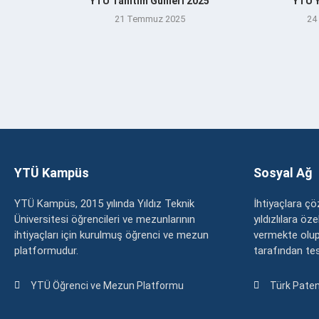
YTÜ Tanıtım Günleri 2025
YTÜ Y
21 Temmuz 2025
24
YTÜ Kampüs
Sosyal Ağ
YTÜ Kampüs, 2015 yılında Yıldız Teknik
İhtiyaçlara 
Üniversitesi öğrencileri ve mezunlarının
yıldızlılara ö
ihtiyaçları için kurulmuş öğrenci ve mezun
vermekte olup
platformudur.
tarafından tesc
YTÜ Öğrenci ve Mezun Platformu
Türk Paten