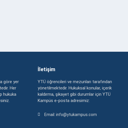
İletişim
a göre yer
YTÜ öğrencileri ve mezunları tarafından
edir. Her
yönetilmektedir. Hukuksal konular, içerik
up hukuka
kaldırma, şikayet gibi durumlar için YTÜ
rsiniz.
Kampüs e-posta adresimiz:
Email: info@ytukampus.com