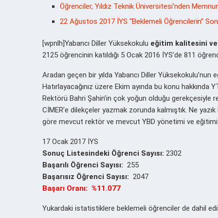
Öğrenciler, Yıldız Teknik Üniversitesi’nden Memnu
22 Ağustos 2017 İYS “Beklemeli Öğrencilerin” Sonu
[wpnlh]Yabancı Diller Yüksekokulu
eğitim kalitesini v
2125 öğrencinin katıldığı 5 Ocak 2016 İYS’de 811 öğrenci
Aradan geçen bir yılda Yabancı Diller Yüksekokulu’nun eğ
Hatırlayacağınız üzere Ekim ayında bu konu hakkında Y
Rektörü Bahri Şahin’in çok yoğun olduğu gerekçesiyle
CİMER’e dilekçeler yazmak zorunda kalmıştık. Ne yazık 
göre mevcut rektör ve mevcut YBD yönetimi ve eğitimiy
17 Ocak 2017 İYS
Sonuç Listesindeki Öğrenci Sayısı:
2302
Başarılı Öğrenci Sayısı:
255
Başarısız Öğrenci Sayısı:
2047
Başarı Oranı: %11.077
Yukardaki istatistiklere beklemeli öğrenciler de dahil edi