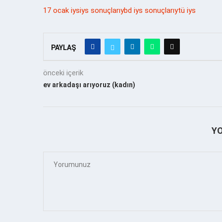
17 ocak iys
iys sonuçları
ybd iys sonuçları
ytü iys
PAYLAŞ
önceki içerik
ev arkadaşı arıyoruz (kadın)
Y