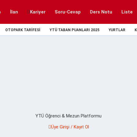
s
İlan
Kariyer
Soru-Cevap
Ders Notu
Liste
OTOPARK TARIFESI
YTÜ TABAN PUANLARI 2025
YURTLAR
K
YTÜ Öğrenci & Mezun Platformu
Üye Girişi / Kayıt Ol