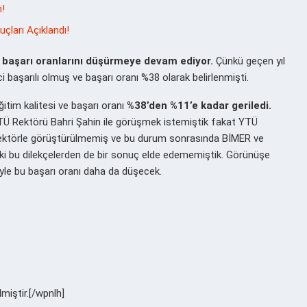
n!
çları Açıklandı!
e başarı oranlarını düşürmeye devam ediyor.
Çünkü geçen yıl
 başarılı olmuş ve başarı oranı %38 olarak belirlenmişti.
itim kalitesi ve başarı oranı
%38’den %11’e kadar geriledi.
TÜ Rektörü Bahri Şahin ile görüşmek istemiştik fakat YTÜ
 rektörle görüştürülmemiş ve bu durum sonrasında BİMER ve
ki bu dilekçelerden de bir sonuç elde edememiştik. Görünüşe
le bu başarı oranı daha da düşecek.
lmiştir.[/wpnlh]