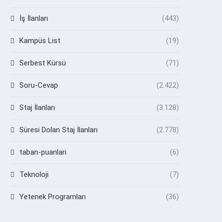
İş İlanları
(443)
Kampüs List
(19)
Serbest Kürsü
(71)
Soru-Cevap
(2.422)
Staj İlanları
(3.128)
Süresi Dolan Staj İlanları
(2.778)
taban-puanlari
(6)
Teknoloji
(7)
Yetenek Programları
(36)