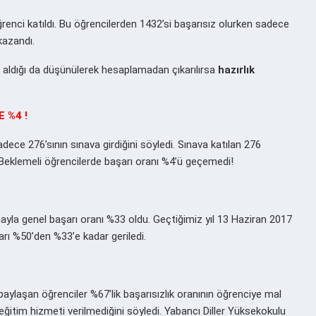
ğrenci katıldı. Bu öğrencilerden 1432’si başarısız olurken sadece
kazandı.
 aldığı da düşünülerek hesaplamadan çıkarılırsa
hazırlık
 %4 !
ece 276’sının sınava girdiğini söyledi. Sınava katılan 276
. Beklemeli öğrencilerde başarı oranı %4’ü geçemedi!
amayla genel başarı oranı %33 oldu. Geçtiğimiz yıl 13 Haziran 2017
şarı %50’den %33’e kadar geriledi.
aylaşan öğrenciler %67’lik başarısızlık oranının öğrenciye mal
eğitim hizmeti verilmediğini söyledi. Yabancı Diller Yüksekokulu