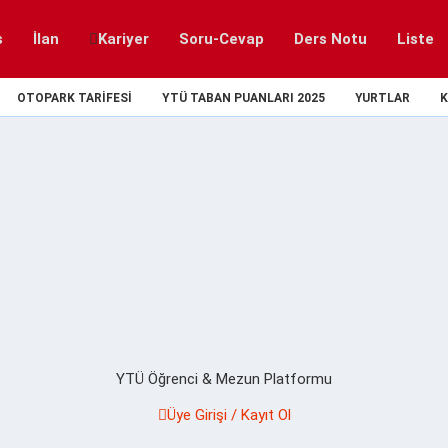
s
İlan
Kariyer
Soru-Cevap
Ders Notu
Liste
OTOPARK TARIFESI
YTÜ TABAN PUANLARI 2025
YURTLAR
K
YTÜ Öğrenci & Mezun Platformu
Üye Girişi / Kayıt Ol