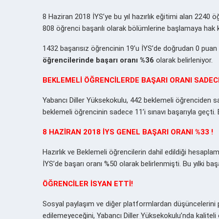
8 Haziran 2018 İYS’ye bu yıl hazırlık eğitimi alan 2240 ö
808 öğrenci başarılı olarak bölümlerine başlamaya hak 
1432 başarısız öğrencinin 19’u İYS’de doğrudan 0 puan
öğrencilerinde başarı oranı %36
olarak belirleniyor.
BEKLEMELİ ÖĞRENCİLERDE BAŞARI ORANI SADECE
Yabancı Diller Yüksekokulu, 442 beklemeli öğrenciden sad
beklemeli öğrencinin sadece 11’i sınavı başarıyla geçti
8 HAZİRAN 2018 İYS GENEL BAŞARI ORANI %33 !
Hazırlık ve Beklemeli öğrencilerin dahil edildiği hesapl
İYS’de başarı oranı %50 olarak belirlenmişti. Bu yılki ba
ÖĞRENCİLER İSYAN ETTİ!
Sosyal paylaşım ve diğer platformlardan düşüncelerini p
edilemeyeceğini, Yabancı Diller Yüksekokulu’nda kaliteli 