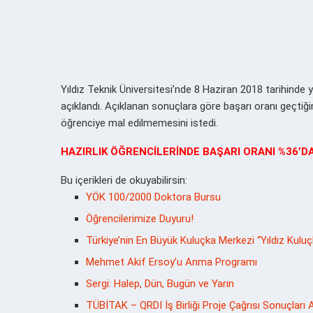
Yıldız Teknik Üniversitesi’nde 8 Haziran 2018 tarihinde ya
açıklandı. Açıklanan sonuçlara göre başarı oranı geçtiğ
öğrenciye mal edilmemesini istedi.
HAZIRLIK ÖĞRENCİLERİNDE BAŞARI ORANI %36’DA
Bu içerikleri de okuyabilirsin:
YÖK 100/2000 Doktora Bursu
Öğrencilerimize Duyuru!
Türkiye’nin En Büyük Kuluçka Merkezi “Yıldız Kuluçk
Mehmet Akif Ersoy’u Anma Programı
Sergi: Halep, Dün, Bugün ve Yarın
TÜBİTAK – QRDI İş Birliği Proje Çağrısı Sonuçları A