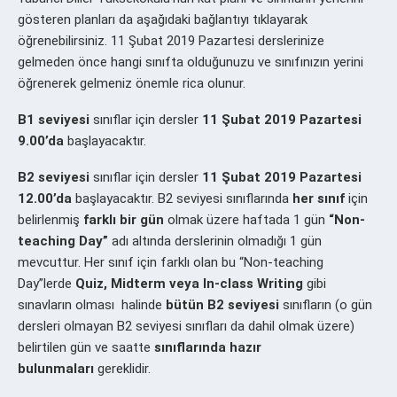
gösteren planları da aşağıdaki bağlantıyı tıklayarak
öğrenebilirsiniz. 11 Şubat 2019 Pazartesi derslerinize
gelmeden önce hangi sınıfta olduğunuzu ve sınıfınızın yerini
öğrenerek gelmeniz önemle rica olunur.
B1 seviyesi
sınıflar için dersler
11 Şubat 2019 Pazartesi
9.00’da
başlayacaktır.
B2 seviyesi
sınıflar için dersler
11 Şubat 2019 Pazartesi
12.00’da
başlayacaktır. B2 seviyesi sınıflarında
her sınıf
için
belirlenmiş
farklı bir gün
olmak üzere haftada 1 gün
“Non-
teaching Day”
adı altında derslerinin olmadığı 1 gün
mevcuttur. Her sınıf için farklı olan bu “Non-teaching
Day”lerde
Quiz, Midterm veya In-class Writing
gibi
sınavların olması halinde
bütün B2 seviyesi
sınıfların (o gün
dersleri olmayan B2 seviyesi sınıfları da dahil olmak üzere)
belirtilen gün ve saatte
sınıflarında hazır
bulunmaları
gereklidir.