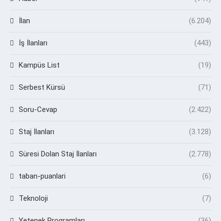
İlan
(6.204)
İş İlanları
(443)
Kampüs List
(19)
Serbest Kürsü
(71)
Soru-Cevap
(2.422)
Staj İlanları
(3.128)
Süresi Dolan Staj İlanları
(2.778)
taban-puanlari
(6)
Teknoloji
(7)
Yetenek Programları
(36)