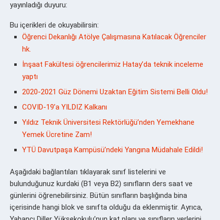
yayınladığı duyuru:
Bu içerikleri de okuyabilirsin:
Öğrenci Dekanlığı Atölye Çalışmasına Katılacak Öğrenciler
hk.
İnşaat Fakültesi öğrencilerimiz Hatay’da teknik inceleme
yaptı
2020-2021 Güz Dönemi Uzaktan Eğitim Sistemi Belli Oldu!
COVID-19’a YILDIZ Kalkanı
Yıldız Teknik Üniversitesi Rektörlüğü’nden Yemekhane
Yemek Ücretine Zam!
YTÜ Davutpaşa Kampüsü’ndeki Yangına Müdahale Edildi!
Aşağıdaki bağlantıları tıklayarak sınıf listelerini ve
bulunduğunuz kurdaki (B1 veya B2) sınıfların ders saat ve
günlerini öğrenebilirsiniz. Bütün sınıfların başlığında bina
içerisinde hangi blok ve sınıfta olduğu da eklenmiştir. Ayrıca,
Yabancı Diller Yüksekokulu’nun kat planı ve sınıfların yerlerini