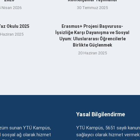
5 Nisan 2026
30 Temmuz 2025
az Okulu 2025
Erasmus+ Projesi Başvurusu-
İşsizliğe Karşı Dayanışma ve Sosyal
 Haziran 2025
Uyum: Uluslararası Öğrencilerle
Birlikte Güçlenmek
20 Haziran 2025
Yasal Bilgilendirme
çözüm sunan YTÜ Kampüs,
YTÜ Kampüs, 5651 sayılı kanun
zel sosyal ağ olarak hizmet
sağlayıcı olarak hizmet vermekt