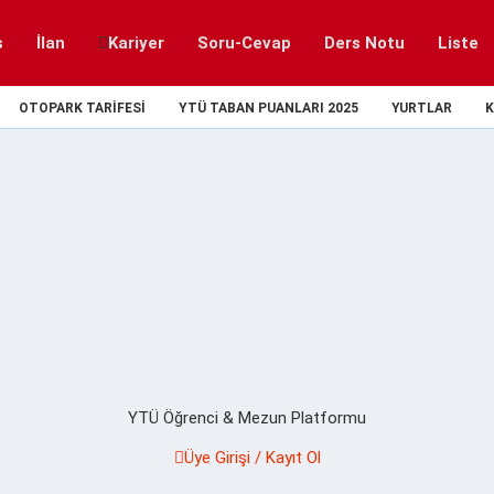
s
İlan
Kariyer
Soru-Cevap
Ders Notu
Liste
OTOPARK TARIFESI
YTÜ TABAN PUANLARI 2025
YURTLAR
K
YTÜ Öğrenci & Mezun Platformu
Üye Girişi / Kayıt Ol