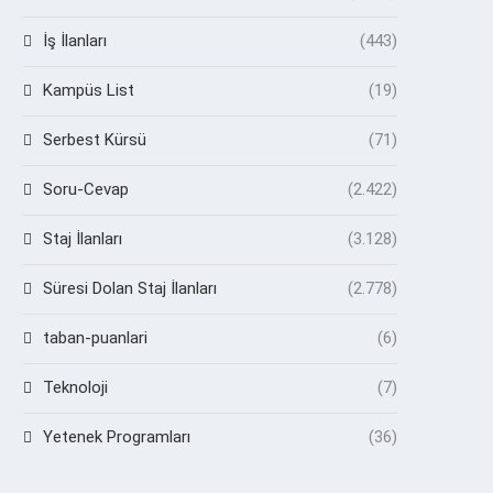
İş İlanları
(443)
Kampüs List
(19)
Serbest Kürsü
(71)
Soru-Cevap
(2.422)
Staj İlanları
(3.128)
Süresi Dolan Staj İlanları
(2.778)
taban-puanlari
(6)
Teknoloji
(7)
Yetenek Programları
(36)