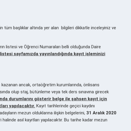
in tüm başlıklar altında yer alan bilgileri dikkatle inceleyiniz ve
ın listesi ve Öğrenci Numaraları belli olduğunda Daire
listesi sayfamızda yayınlandığında kayıt işleminizi
 kazanan ancak, ortaöğretim kurumlarında, önlisans
nda olup staj, bütünleme veya tek ders sınavına girecek
nda durumlarını gösterir belge ile şahsen kayıt için
arı yapılacaktır.
Kayıt tarihlerinde geçici kaydını
dayların mezun olduklarına ilişkin belgelerini,
31 Aralık 2020
alinde asıl kayıtları yapılacaktır. Bu tarihe kadar mezun