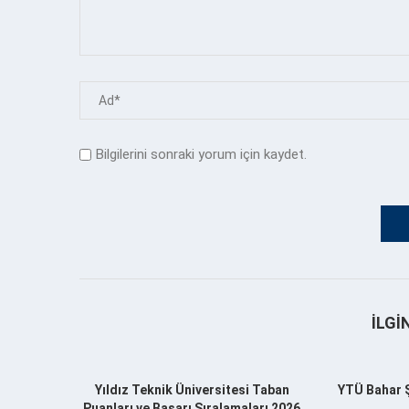
Bilgilerini sonraki yorum için kaydet.
İLGI
Yıldız Teknik Üniversitesi Taban
YTÜ Bahar Şe
Puanları ve Başarı Sıralamaları 2026