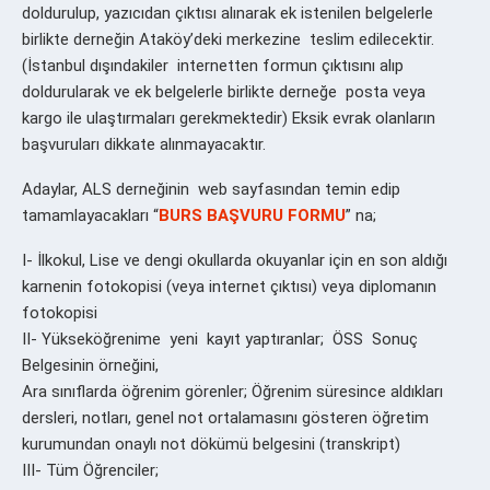
doldurulup, yazıcıdan çıktısı alınarak ek istenilen belgelerle
birlikte derneğin Ataköy’deki merkezine teslim edilecektir.
(İstanbul dışındakiler internetten formun çıktısını alıp
doldurularak ve ek belgelerle birlikte derneğe posta veya
kargo ile ulaştırmaları gerekmektedir) Eksik evrak olanların
başvuruları dikkate alınmayacaktır.
Adaylar, ALS derneğinin web sayfasından temin edip
tamamlayacakları “
BURS BAŞVURU FORMU
” na;
I- İlkokul, Lise ve dengi okullarda okuyanlar için en son aldığı
karnenin fotokopisi (veya internet çıktısı) veya diplomanın
fotokopisi
II- Yükseköğrenime yeni kayıt yaptıranlar; ÖSS Sonuç
Belgesinin örneğini,
Ara sınıflarda öğrenim görenler; Öğrenim süresince aldıkları
dersleri, notları, genel not ortalamasını gösteren öğretim
kurumundan onaylı not dökümü belgesini (transkript)
III- Tüm Öğrenciler;