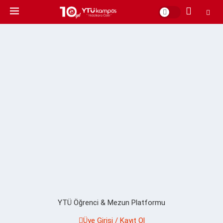
YTÜ Öğrenci & Mezun Platformu
Üye Girişi / Kayıt Ol