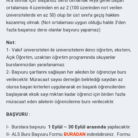
Ara sınıflar için: Başarısız dersi olmamak veya genel başarı
ortalaması 4 üzerinden en az 2 (100 üzerinden not verilen
üniversitelerde en az 50) olup bir üst sınıfa geçiş hakkını
kazanmış olmak. (Not ortalaması uygun olduğu halde 3’den
fazla başarısız dersi olanlar başvuru yapamaz)
Not:
1- Vakıf üniversiteleri ile üniversitelerin ikinci öğretim, ekstern,
Açık Öğretim, uzaktan öğretim programında okuyanlar
burslarımızdan yararlanamaz.
2- Başvuru şartlarını sağlayan her aileden bir öğrenciye burs
verilecektir. Müracaat sayısı derneğin belirlediği sayıdan az
olursa başarı kriterleri uygulanarak en başarılı öğrencilerden
başlayarak eksik sayı miktarı kadar öğrenci için birden fazla
müracaat eden ailelerin öğrencilerine burs verilecektir.
BAŞVURU :
I- Burslara başvuru
1 Eylül – 30 Eylül arasında
yapılacaktır.
II- ALS Burs Başvuru Formu
BURADAN
indirebilirsiniz. Formu