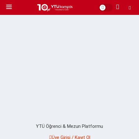
YTÜ Öğrenci & Mezun Platformu
Üye Girişi / Kayıt Ol