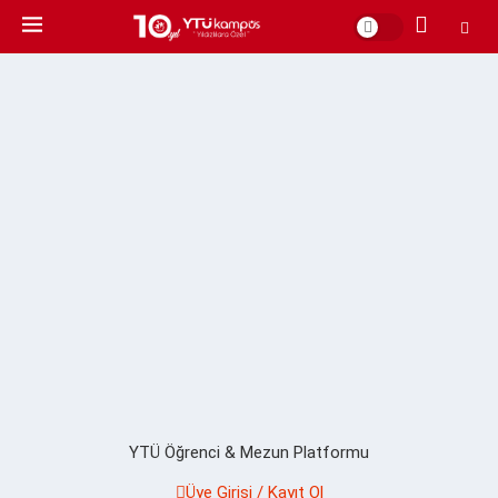
YTÜ Öğrenci & Mezun Platformu
Üye Girişi / Kayıt Ol