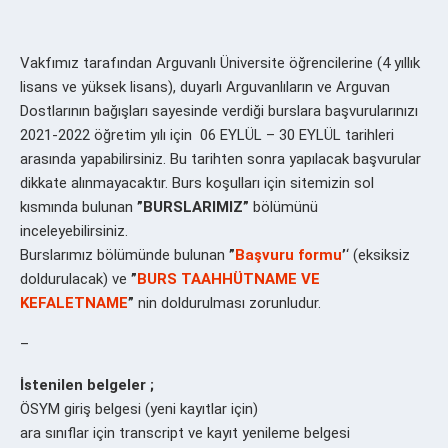
Vakfımız tarafından Arguvanlı Üniversite öğrencilerine (4 yıllık
lisans ve yüksek lisans), duyarlı Arguvanlıların ve Arguvan
Dostlarının bağışları sayesinde verdiği burslara başvurularınızı
2021-2022 öğretim yılı için 06 EYLÜL – 30 EYLÜL tarihleri
arasında yapabilirsiniz. Bu tarihten sonra yapılacak başvurular
dikkate alınmayacaktır. Burs koşulları için sitemizin sol
kısmında bulunan
”BURSLARIMIZ”
bölümünü
inceleyebilirsiniz.
Burslarımız bölümünde bulunan
”
Başvuru formu
’
‘ (eksiksiz
doldurulacak) ve
”
BURS TAAHHÜTNAME VE
KEFALETNAME
”
nin doldurulması zorunludur.
–
İstenilen belgeler ;
ÖSYM giriş belgesi (yeni kayıtlar için)
ara sınıflar için transcript ve kayıt yenileme belgesi