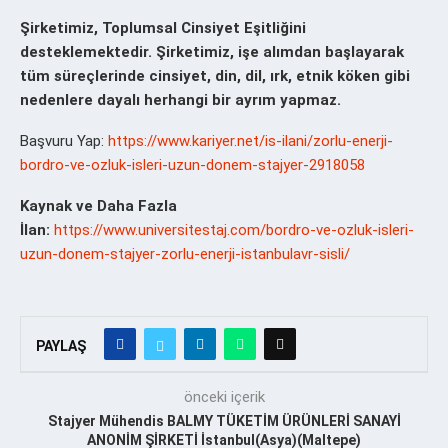
Şirketimiz, Toplumsal Cinsiyet Eşitliğini
desteklemektedir. Şirketimiz, işe alımdan başlayarak
tüm süreçlerinde cinsiyet, din, dil, ırk, etnik köken gibi
nedenlere dayalı herhangi bir ayrım yapmaz.
Başvuru Yap:
https://www.kariyer.net/is-ilani/zorlu-enerji-
bordro-ve-ozluk-isleri-uzun-donem-stajyer-2918058
Kaynak ve Daha Fazla
İlan:
https://www.universitestaj.com/bordro-ve-ozluk-isleri-
uzun-donem-stajyer-zorlu-enerji-istanbulavr-sisli/
PAYLAŞ
önceki içerik
Stajyer Mühendis BALMY TÜKETİM ÜRÜNLERİ SANAYİ
ANONİM ŞİRKETİ İstanbul(Asya)(Maltepe)