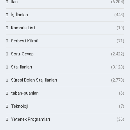
İlan
(6.204)
İş İlanları
(443)
Kampüs List
(19)
Serbest Kürsü
(71)
Soru-Cevap
(2.422)
Staj İlanları
(3.128)
Süresi Dolan Staj İlanları
(2.778)
taban-puanlari
(6)
Teknoloji
(7)
Yetenek Programları
(36)