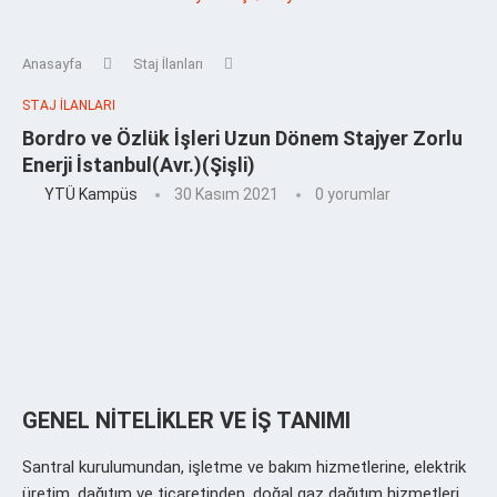
Anasayfa
Staj İlanları
STAJ İLANLARI
Bordro ve Özlük İşleri Uzun Dönem Stajyer Zorlu
Enerji İstanbul(Avr.)(Şişli)
YTÜ Kampüs
30 Kasım 2021
0 yorumlar
GENEL NİTELİKLER VE İŞ TANIMI
Santral kurulumundan, işletme ve bakım hizmetlerine, elektrik
üretim, dağıtım ve ticaretinden, doğal gaz dağıtım hizmetleri