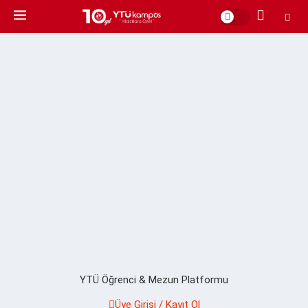
YTÜ Öğrenci & Mezun Platformu
Üye Girişi / Kayıt Ol