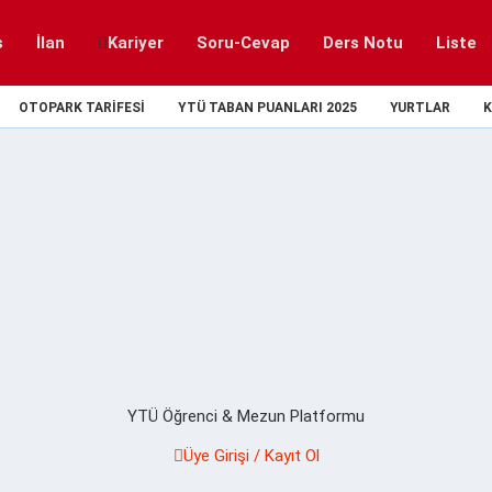
s
İlan
Kariyer
Soru-Cevap
Ders Notu
Liste
OTOPARK TARIFESI
YTÜ TABAN PUANLARI 2025
YURTLAR
K
YTÜ Öğrenci & Mezun Platformu
Üye Girişi / Kayıt Ol