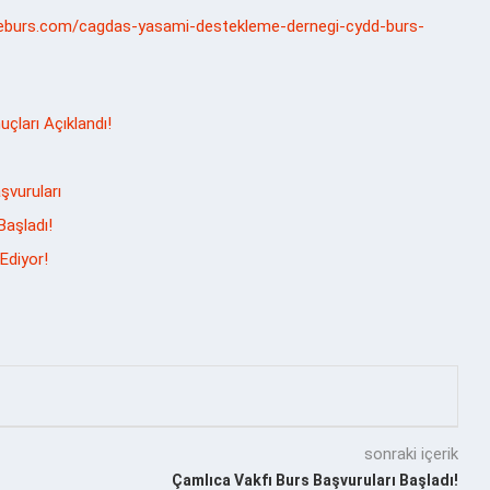
teburs.com/cagdas-yasami-destekleme-dernegi-cydd-burs-
çları Açıklandı!
şvuruları
aşladı!
Ediyor!
sonraki içerik
Çamlıca Vakfı Burs Başvuruları Başladı!