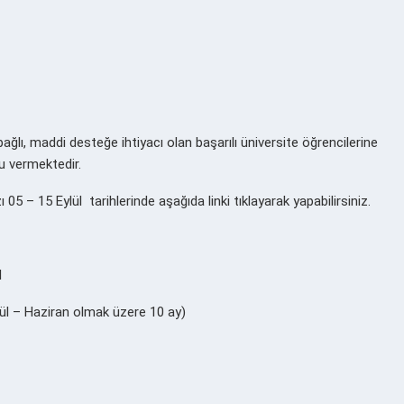
lı, maddi desteğe ihtiyacı olan başarılı üniversite öğrencilerine
u vermektedir.
05 – 15 Eylül tarihlerinde aşağıda linki tıklayarak yapabilirsiniz.
l
ül – Haziran olmak üzere 10 ay)