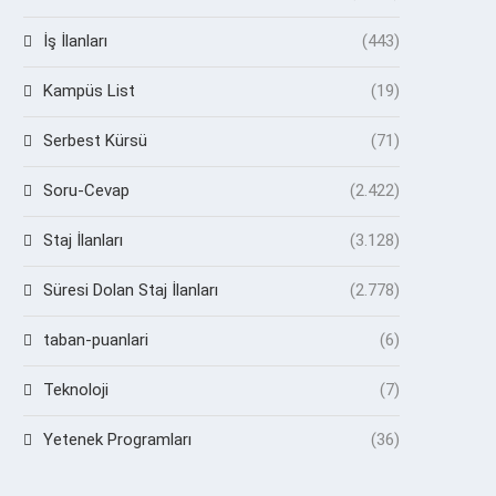
İş İlanları
(443)
Kampüs List
(19)
Serbest Kürsü
(71)
Soru-Cevap
(2.422)
Staj İlanları
(3.128)
Süresi Dolan Staj İlanları
(2.778)
taban-puanlari
(6)
Teknoloji
(7)
Yetenek Programları
(36)