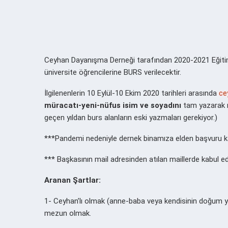
Ceyhan Dayanışma Derneği tarafından 2020-2021 Eğitim-
üniversite öğrencilerine BURS verilecektir.
İlgilenenlerin 10 Eylül-10 Ekim 2020 tarihleri arasında
ce
müracatı-yeni-nüfus isim ve soyadını
tam yazarak ma
geçen yıldan burs alanların eski yazmaları gerekiyor.)
***Pandemi nedeniyle dernek binamıza elden başvuru ka
*** Başkasının mail adresinden atılan maillerde kabul ed
Aranan Şartlar:
1- Ceyhan’lı olmak (anne-baba veya kendisinin doğum y
mezun olmak.