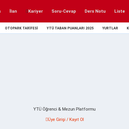
s
İlan
Kariyer
Soru-Cevap
Ders Notu
Liste
OTOPARK TARIFESI
YTÜ TABAN PUANLARI 2025
YURTLAR
K
YTÜ Öğrenci & Mezun Platformu
Üye Girişi / Kayıt Ol