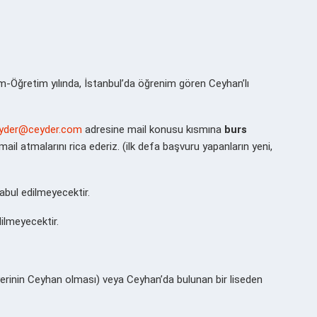
Öğretim yılında, İstanbul’da öğrenim gören Ceyhan’lı
yder@ceyder.com
adresine mail konusu kısmına
burs
il atmalarını rica ederiz. (ilk defa başvuru yapanların yeni,
bul edilmeyecektir.
ilmeyecektir.
erinin Ceyhan olması) veya Ceyhan’da bulunan bir liseden