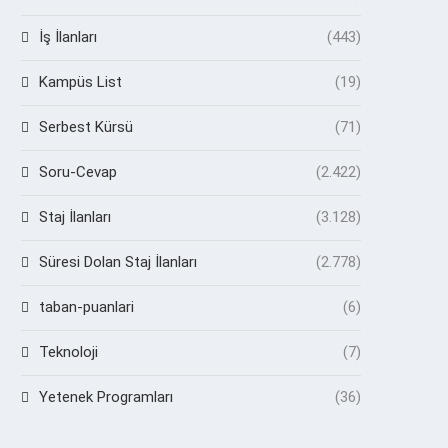
İş İlanları
(443)
Kampüs List
(19)
Serbest Kürsü
(71)
Soru-Cevap
(2.422)
Staj İlanları
(3.128)
Süresi Dolan Staj İlanları
(2.778)
taban-puanlari
(6)
Teknoloji
(7)
Yetenek Programları
(36)