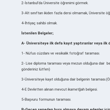
2-İstanbul’da Üniversite öğrenimi görmek.
3-Alt sınıftan ikiden fazla dersi olmamak, Üniversite öğ
4-İhtiyaç sahibi olmak.
İstenilen Belgeler;
A- Üniversiteye ilk defa kayıt yaptıranlar veya ilk
1- Nüfus cüzdanı ve vesikalık fotoğraf taraması.
2- Lise diploma taraması veya mezun olduğuna dair bel
gönderiniz lütfen)
3-Üniversiteye kayıt olduğuna dair belgenin taraması.(Ön 
4-E Devletten alınan mevcut ikametğah belgesi.
5-Başvuru formunun taraması.
B-Geçen seneden burs almaya devam edenler için