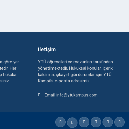
İletişim
a göre yer
YTÜ öğrencileri ve mezunları tarafından
edir. Her
yönetilmektedir. Hukuksal konular, içerik
up hukuka
kaldırma, şikayet gibi durumlar için YTÜ
rsiniz.
Kampüs e-posta adresimiz:
Email: info@ytukampus.com