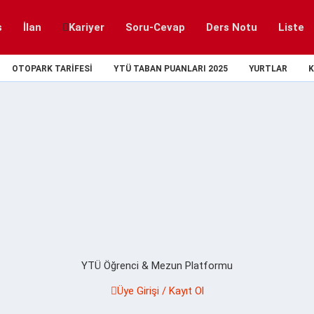
s
İlan
Kariyer
Soru-Cevap
Ders Notu
Liste
OTOPARK TARIFESI
YTÜ TABAN PUANLARI 2025
YURTLAR
K
YTÜ Öğrenci & Mezun Platformu
Üye Girişi / Kayıt Ol