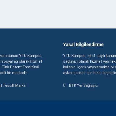
Yasal Bilgilendirme
çözüm sunan YTÜ Kampüs,
YTÜ Kampüs, 5651 sayılı kanun
zel sosyal ağ olarak hizmet
sağlayıcı olarak hizmet vermekt
 Türk Patent Enstitüsü
kullanıcı içerik yayınlamakta ol
illi bir markadır.
aykırı içerikler için bize ulaşabili
t Tescilli Marka
BTK Yer Sağlayıcı