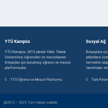
YTÜ Kampüs
Sosyal Ağ
YTÜ Kampüs, 2015 yılında Yıldız Teknik
İhtiyaçlara 
Üniversitesi öğrencileri ve mezunlarının
yıldızlılara ö
ihtiyaçları için kurulmuş öğrenci ve mezun
vermekte olup
platformudur.
tarafından tesc
YTÜ Öğrenci ve Mezun Platformu
Türk Paten
@2015 – 2025 Tüm hakları saklıdır.