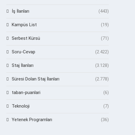
İş İlanları
(443)
Kampüs List
(19)
Serbest Kürsü
(71)
Soru-Cevap
(2.422)
Staj İlanları
(3.128)
Süresi Dolan Staj İlanları
(2.778)
taban-puanlari
(6)
Teknoloji
(7)
Yetenek Programları
(36)