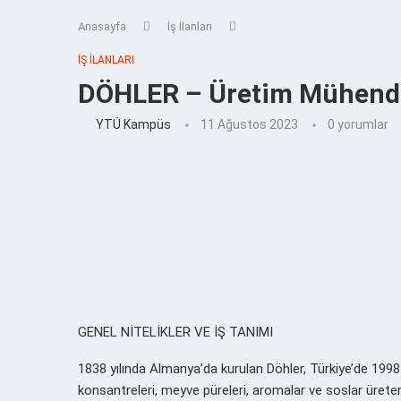
Anasayfa
İş İlanları
İŞ İLANLARI
DÖHLER – Üretim Mühend
YTÜ Kampüs
11 Ağustos 2023
0 yorumlar
GENEL NİTELİKLER VE İŞ TANIMI
1838 yılında Almanya’da kurulan Döhler, Türkiye’de 1998
konsantreleri, meyve püreleri, aromalar ve soslar üretere