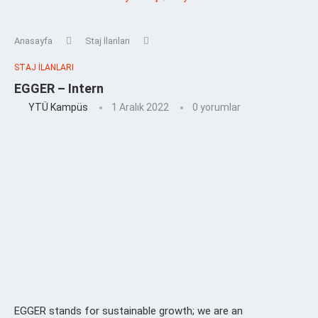
Anasayfa
Staj İlanları
STAJ İLANLARI
EGGER – Intern
YTÜ Kampüs
1 Aralık 2022
0 yorumlar
EGGER stands for sustainable growth; we are an