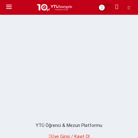
YTÜ Öğrenci & Mezun Platformu
Üye Girişi / Kayıt Ol