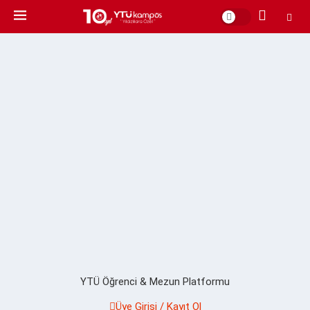
YTÜ Öğrenci & Mezun Platformu
Üye Girişi / Kayıt Ol