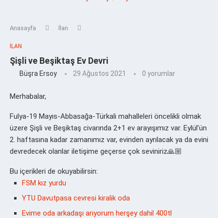
Anasayfa
İlan
İLAN
Şişli ve Beşiktaş Ev Devri
Büşra Ersoy
29 Ağustos 2021
0 yorumlar
Merhabalar,
Fulya-19 Mayıs-Abbasağa-Türkali mahalleleri öncelikli olmak
üzere Şişli ve Beşiktaş civarında 2+1 ev arayışımız var. Eylül’ün
2. haftasına kadar zamanımız var, evinden ayrılacak ya da evini
devredecek olanlar iletişime geçerse çok seviniriz🙏🏼
Bu içerikleri de okuyabilirsin:
FSM kız yurdu
YTU Davutpasa cevresi kiralik oda
Evime oda arkadaşı arıyorum herşey dahil 400tl