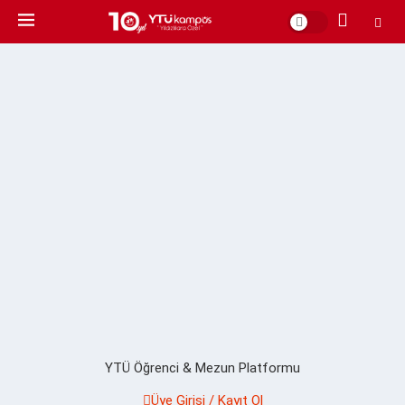
YTÜ Öğrenci & Mezun Platformu
Üye Girişi / Kayıt Ol