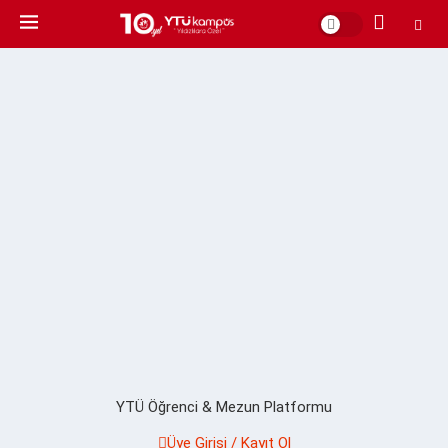
YTÜ Öğrenci & Mezun Platformu
Üye Girişi / Kayıt Ol