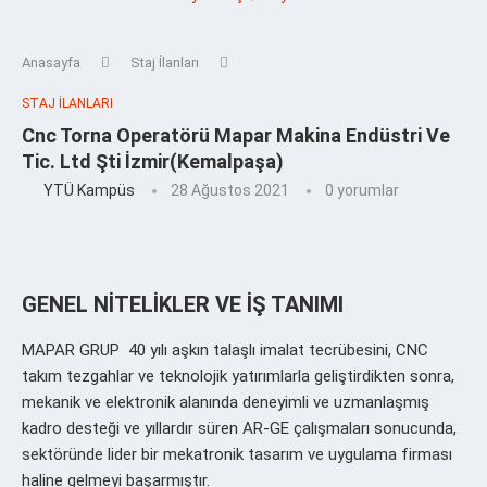
Anasayfa
Staj İlanları
STAJ İLANLARI
Cnc Torna Operatörü Mapar Makina Endüstri Ve
Tic. Ltd Şti İzmir(Kemalpaşa)
YTÜ Kampüs
28 Ağustos 2021
0 yorumlar
GENEL NİTELİKLER VE İŞ TANIMI
MAPAR GRUP 40 yılı aşkın talaşlı imalat tecrübesini, CNC
takım tezgahlar ve teknolojik yatırımlarla geliştirdikten sonra,
mekanik ve elektronik alanında deneyimli ve uzmanlaşmış
kadro desteği ve yıllardır süren AR-GE çalışmaları sonucunda,
sektöründe lider bir mekatronik tasarım ve uygulama firması
haline gelmeyi başarmıştır.