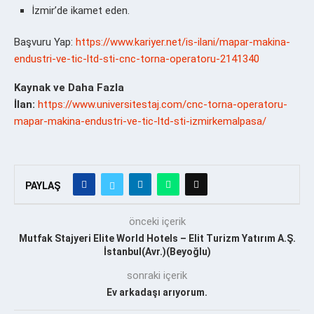
İzmir’de ikamet eden.
Başvuru Yap:
https://www.kariyer.net/is-ilani/mapar-makina-
endustri-ve-tic-ltd-sti-cnc-torna-operatoru-2141340
Kaynak ve Daha Fazla
İlan:
https://www.universitestaj.com/cnc-torna-operatoru-
mapar-makina-endustri-ve-tic-ltd-sti-izmirkemalpasa/
PAYLAŞ
önceki içerik
Mutfak Stajyeri Elite World Hotels – Elit Turizm Yatırım A.Ş.
İstanbul(Avr.)(Beyoğlu)
sonraki içerik
Ev arkadaşı arıyorum.